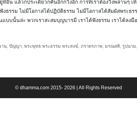
ไปอยู่ที่อื่น แล้วก็ประเดี๋ยวก็คันอีกก็วิ่งอีก การที่เราต้องวิ่ง
ังธรรม ไม่มีโอกาสได้ปฏิบัติธรรม ไม่มีโอกาสได้สัมผัสพระธรรม 
็นแบบนั้นล่ะ พวกเราสะสมบุญบารมี เราได้ฟังธรรม เราได้ลงมือป
พาน
,
ปัญญา
,
พระพุทธ พระธรรม พระสงฆ์
,
ภราดรภาพ
,
มรณสติ
,
รูปนาม
© dhamma.com 2015- 2026 | All Rights Reserved