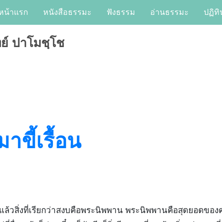
หน้าแรก
หนังสือธรรมะ
ฟังธรรม
อ่านธรรมะ
ปฏิทิ
ย์ ปาโมชฺโช
ขี้เรื้อน
ล้วสิ่งที่เรียกว่าสงบคือพระนิพพาน พระนิพพานคือสุดยอดของคว