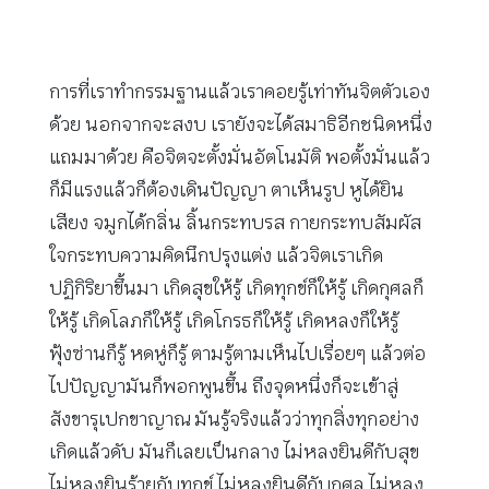
การที่เราทำกรรมฐานแล้วเราคอยรู้เท่าทันจิตตัวเอง
ด้วย นอกจากจะสงบ เรายังจะได้สมาธิอีกชนิดหนึ่ง
แถมมาด้วย คือจิตจะตั้งมั่นอัตโนมัติ พอตั้งมั่นแล้ว
ก็มีแรงแล้วก็ต้องเดินปัญญา ตาเห็นรูป หูได้ยิน
เสียง จมูกได้กลิ่น ลิ้นกระทบรส กายกระทบสัมผัส
ใจกระทบความคิดนึกปรุงแต่ง แล้วจิตเราเกิด
ปฏิกิริยาขึ้นมา เกิดสุขให้รู้ เกิดทุกข์ก็ให้รู้ เกิดกุศลก็
ให้รู้ เกิดโลภก็ให้รู้ เกิดโกรธก็ให้รู้ เกิดหลงก็ให้รู้
ฟุ้งซ่านก็รู้ หดหู่ก็รู้ ตามรู้ตามเห็นไปเรื่อยๆ แล้วต่อ
ไปปัญญามันก็พอกพูนขึ้น ถึงจุดหนึ่งก็จะเข้าสู่
สังขารุเปกขาญาณ มันรู้จริงแล้วว่าทุกสิ่งทุกอย่าง
เกิดแล้วดับ มันก็เลยเป็นกลาง ไม่หลงยินดีกับสุข
ไม่หลงยินร้ายกับทุกข์ ไม่หลงยินดีกับกุศล ไม่หลง