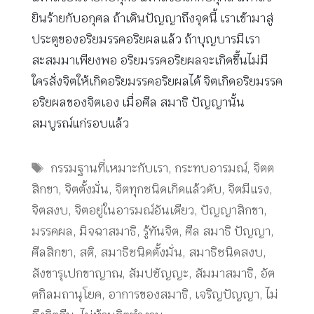
ยินร้ายกับอกุศล ถ้าเดินปัญญาถึงจุดนี้ เราเข้ามาสู่
ประตูของอริยมรรคอริยผลแล้ว ถ้าบุญบารมีเรา
สะสมมาเพียงพอ อริยมรรคอริยผลจะเกิดขึ้นไม่มี
ใครสั่งจิตให้เกิดอริยมรรคอริยผลได้ จิตเกิดอริยมรรค
อริยผลของจิตเอง เมื่อศีล สมาธิ ปัญญานั้น
สมบูรณ์แก่รอบแล้ว
Tags
กรรมฐานที่เหมาะกับเรา
,
กระทบอารมณ์
,
จิตต
สิกขา
,
จิตตั้งมั่น
,
จิตทุกชนิดเกิดแล้วดับ
,
จิตมีแรง
,
จิตสงบ
,
จิตอยู่ในอารมณ์อันเดียว
,
ปัญญาสิกขา
,
มรรคผล
,
มิจฉาสมาธิ
,
รู้ทันจิต
,
ศีล สมาธิ ปัญญา
,
ศีลสิกขา
,
สติ
,
สมาธิชนิดตั้งมั่น
,
สมาธิชนิดสงบ
,
สังขารุเปกขาญาณ
,
สัมปชัญญะ
,
สัมมาสมาธิ
,
อัต
ตกิลมถานุโยค
,
อาการของสมาธิ
,
เจริญปัญญา
,
ไม่