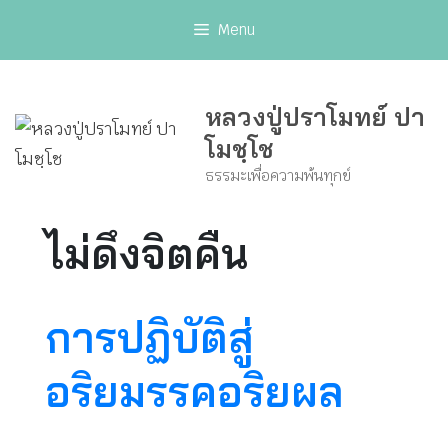
Skip
Menu
to
content
หลวงปู่ปราโมทย์ ปา
โมชฺโช
ธรรมะเพื่อความพ้นทุกข์
ไม่ดึงจิตคืน
การปฏิบัติสู่
อริยมรรคอริยผล