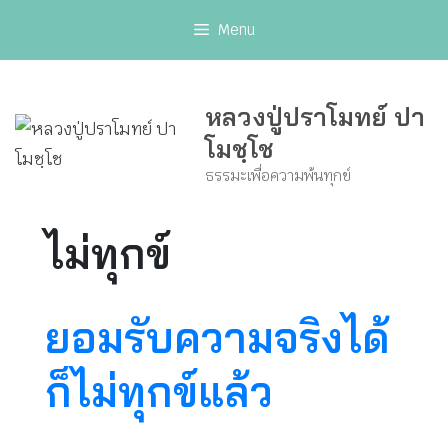
Skip
Menu
to
content
หลวงปู่ปราโมทย์ ปา
โมชฺโช
ธรรมะเพื่อความพ้นทุกข์
ไม่ทุกข์
ยอมรับความจริงได้
ก็ไม่ทุกข์แล้ว