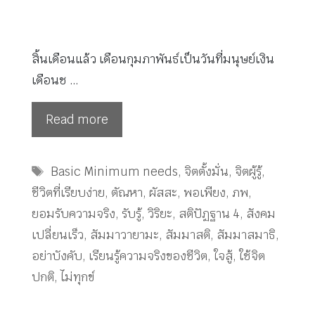
สิ้นเดือนแล้ว เดือนกุมภาพันธ์เป็นวันที่มนุษย์เงิน
เดือนช …
Read more
Tags
Basic Minimum needs
,
จิตตั้งมั่น
,
จิตผู้รู้
,
ชีวิตที่เรียบง่าย
,
ตัณหา
,
ผัสสะ
,
พอเพียง
,
ภพ
,
ยอมรับความจริง
,
รับรู้
,
วิริยะ
,
สติปัฏฐาน 4
,
สังคม
เปลี่ยนเร็ว
,
สัมมาวายามะ
,
สัมมาสติ
,
สัมมาสมาธิ
,
อย่าบังคับ
,
เรียนรู้ความจริงของชีวิต
,
ใจสู้
,
ใช้จิต
ปกติ
,
ไม่ทุกข์