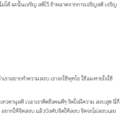
่ได้ ฉะน้ันเจริญ สติไว้ ถ้าพลาดจากการเจริญสติ เจริญ
 ถ้าเราอยากทำความสงบ เราจะใช้พุทโธ ใช้ลมหายใจใช้
เทวตานุสติ เวลาเราคิดถึงคนดีๆ จิตใจมืความ สงบสุข นี่ก็
ิต อยากให้จิตสงบ แล้วบังคับจิตให้สงบ จิตจะไม่สงบเลย