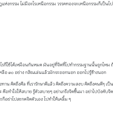
อกฎแห่งกรรม ไม่มีอะไรเหนือกรรม วรรคทองจะเหนือกรรมก็เป็นไปไม
รก็ใช้ได้เหมือนกันหมด มันอยู่ที่จิตที่ไปทำกรรมฐานนั้นถูกไหม
็เหลือ ๓๐ อย่าง กสิณเล่นแล้วมักจะออกนอก ออกไปรู้ข้างนอก
ทาน คิดถึงศีล ที่เรารักษาดีแล้ว คิดถึงความสงบ คิดถึงคนดีๆ เป็น
คือทำใจให้สบาย รู้ตัวสบายๆ อย่าเกร็งจิตขึ้นมา อย่าไปบังคับจ
ะก็อย่าไปสะกดจิตตัวเอง ไปทำให้เคลิ้ม ๆ