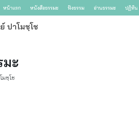
หน้าแรก
หนังสือธรรมะ
ฟังธรรม
อ่านธรรมะ
ปฏิทิน
ย์ ปาโมชฺโช
รมะ
โมชฺโช