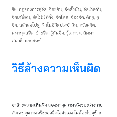
Tags
กฎของการดูจิต
,
จิตขยับ
,
จิตตั้งมั่น
,
จิตเกิดดับ
,
จิตเคลื่อน
,
จิตไม่มีที่ตั้ง
,
จิตไหล
,
จ้องจิต
,
ดักดู
,
ดู
จิต
,
ถลำลงไปดู
,
ฝึกในชีวิตประจำวัน
,
ภวังคจิต
,
มหากุศลจิต
,
ย้ายจิต
,
รู้ทันจิต
,
รู้สภาวะ
,
สัมมา
สมาธิ
,
แยกขันธ์
วิธีล้างความเห็นผิด
จะล้างความเห็นผิด ลองมาดูความจริงของร่างกาย
ตัวเอง ดูความจริงของจิตใจตัวเอง ไม่ต้องไปดูข้าง