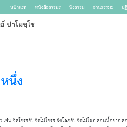
หน้าแรก
หนังสือธรรมะ
ฟังธรรม
อ่านธรรมะ
ปฏ
ย์ ปาโมชฺโช
หนึ่ง
พอแล้ว เช่น จิตโกรธกับจิตไม่โกรธ จิตโลภกับจิตไม่โลภ ตอนนี้อยาก ตอนนี