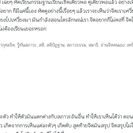
ุกข์ เฉยๆ หัดเรียนกรรมฐานเรียนเซ็ตเดียวพอ คู่เดียวพอแล้ว อย่างเห
าก ก็มีแค่นี้เอง หัดดูอย่างนี้เรื่อยๆ แล้วเราจะเห็นว่าจิตเราเหวี่ย
วี่ยงไปเหวี่ยงมา มันกำลังสอนไตรลักษณ์เรา จิตอยากก็ไม่คงที่ จิตไม
ว ไม่ต้องเรียนเยอะหรอก
ากุศลจิต
,
รู้ทันสภาวะ
,
สติ
,
สติปัฏฐาน
,
สภาวธรรม
,
สมาธิ
,
อ่านจิตตนเอง
,
เหย
ำให้ตัวมันแตกต่างกับสภาวะอันอื่น ทำให้เราเห็นได้ว่า ตอนนี้ตัวน
ดจากการเห็นแต่ละตัวๆ เกิดดับ สุดท้ายจิตมันสรุป จิตสรุปไม่ใช่เ