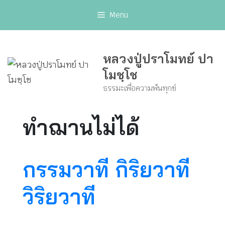
Skip
Menu
to
content
หลวงปู่ปราโมทย์ ปา
โมชฺโช
ธรรมะเพื่อความพ้นทุกข์
ทำฌานไม่ได้
กรรมวาที กิริยวาที
วิริยวาที