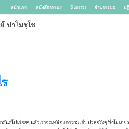
หน้าแรก
หนังสือธรรมะ
ฟังธรรม
อ่านธรรมะ
ปฏ
ย์ ปาโมชฺโช
ไร
ยกขันธ์ไปเรื่อยๆ แล้วเราจะเหลือแต่ความเจ็บปวดจริงๆ ซึ่งไม่เกี่