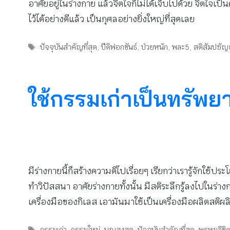
อาศัยอยู่ในร่างกาย แล้วจิตใจก็ไม่ได้เจ็บไปด้วย จิตใจเป็
ไว้ได้อย่างดีแล้ว เป็นกุศลอย่างยิ่งใหญ่ที่สุดเลย
Tags
ปัจจุบันสำคัญที่สุด
,
ปีติฟอกขันธ์
,
ป่วยหนัก
,
พละ5
,
สติสัมปชั
ใช้กรรมเก่าเป็นทรัพย
มีร่างกายนี้ก็สร้างความดีไปเรื่อยๆ เรียกว่าเรารู้จักใช
ทำวิปัสสนา อาศัยร่างกายทั้งนั้น มีสติระลึกรู้ลงไปในร่างกาย
เครื่องมือของกิเลส เอามันมาใช้เป็นเครื่องมือผลิตสติผ
Tags
กรรมเก่า
,
กรรมใหม่
,
บุญสูงสุด
,
ปัจจุบันสำคัญที่สุด
,
พรหมลิขิ