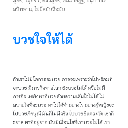
สุทธิ
,
วิสุทธิ 7
,
ศีลวิสุทธิ
,
สัมมาทิฏฐิ
,
อนุปาทิเส
สนิพพาน
,
ไม่ยึดมั่นถือมั่น
บวชใจให้ได้
ถ้าเราไม่มีโอกาสจะบวช อาจจะเพราะว่าไม่พร้อมที่
จะบวช มีภารกิจทางโลก ยังบวชไม่ได้ หรือไม่มี
ภารกิจ แต่ยังหาที่บวชด้วยความเต็มใจไม่ได้ ไม่
สบายใจที่จะบวช หาไม่ได้ทำอย่างไร อย่างผู้หญิงจะ
ไปบวชภิกษุณี มันก็ไม่มีจริง ไปบวชชีแต่ละวัด เขาก็
ขยาด หาที่อยู่ยาก มันมีเงื่อนไขที่เราบวชไม่ได้ เรา