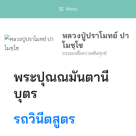
Skip
Menu
to
content
หลวงปู่ปราโมทย์ ปา
โมชฺโช
ธรรมะเพื่อความพ้นทุกข์
พระปุณณมันตานี
บุตร
รถวินีตสูตร