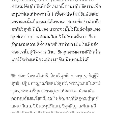
ท่านไม่ได้ปฏิบัติเพื่อสิ่งเหล่านี้ ท่านปฏิบัติธรรมเพื่อ
อนุปาทิเสสนิพพาน ไม่มีเชื้อเหลือ ไม่มีขันธ์เหลือ
เพราะฉะนั้นที่ผ่านมาได้เพราะอาศัยรถทั้ง 7 ผลัด คือ
อาศัยวิสุทธิ 7 นั่นเอง เพราะฉะนั้นไม่ใช่ถึงที่สุดแห่ง
ทุกข์เพราะญาณทัสสนวิสุทธิ ไม่ใช่แค่นั้น เราก็จะ
รู้คุณงามความดีทั้งหลายที่เราทำมา เป็นไปเพื่อส่ง
ทอดเราไปสู่นิพพาน ถ้าเรายึดคุณงามความดีอันนั้น
เอาไว้อย่างเหนี่ยวแน่น เราก็ไปนิพพานไม่ได้
Tags
กังขาวิตรณวิสุทธิ
,
จิตตวิสุทธิ
,
ชาวพุทธ
,
ทิฏฐิวิ
สุทธิ
,
ปฏิปทาญาณทัสสนวิสุทธิ
,
พระปุณณมันตานี
บุตร
,
พระสารีบุตร
,
พระสูตร
,
ฟังธรรม
,
มัคคามัค
คณาณทัสสนวิสุทธิ
,
รถ 7 ผลัด
,
รถวินีตสูตร
,
รู้ทุกข์
,
ลดละกิเลส
,
วิปัสสนูปกิเลส
,
วิมุตติญาณทัสสนวิ