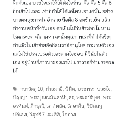
ฝึกตัวเอง บวชใจเราให้ได้ ตั้งใจรักษาศีล ศีล 5 ศีล 8
ถือเข้าไปเถอะ เท่าที่ทำได้ ได้แค่ไหนเอาแค่นั้น อย่าง
บางคนสุขภาพไม่อำนวย ถือศีล 8 อดข้าวเย็น แล้ว
ทำงานหนักทั้งวันเลย ตกเย็นไม่กินข้าวอีก ไม่นาน
โรคกระเพาะก็ถามหา ฉะนั้นดูสภาพเราที่ทำได้จริงๆ
ทำแล้วไม่เข้าข่ายอัตกิลมถาลิกานุโยค ทรมานตัวเอง
แต่ไม่ใช่ปรนเปรอตัวเองตามใจชอบ มีวินัยในตัว
เอง อยู่บ้านก็ภาวนาของเราไป ฆราวาสก็ทำมรรคผล
ได้
Tags
กถาวัตถุ 10
,
ทำสมาธิ
,
นิมิต
,
บวชพระ
,
บวชใจ
,
ปัญญา
,
พระปุณณมันตานีบุตร
,
พระสารีบุตร
,
พระ
อรหันต์
,
ภิกษุณี
,
รถ 7 ผลัด
,
รักษาศีล
,
วิปัสสนู
ปกิเลส
,
วิสุทธิ 7
,
สมสีสี
,
โอภาส