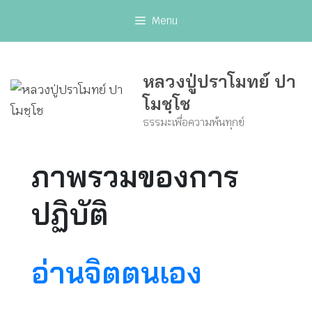
Skip
Menu
to
content
หลวงปู่ปราโมทย์ ปา
โมชฺโช
ธรรมะเพื่อความพ้นทุกข์
ภาพรวมของการ
ปฏิบัติ
อ่านจิตตนเอง