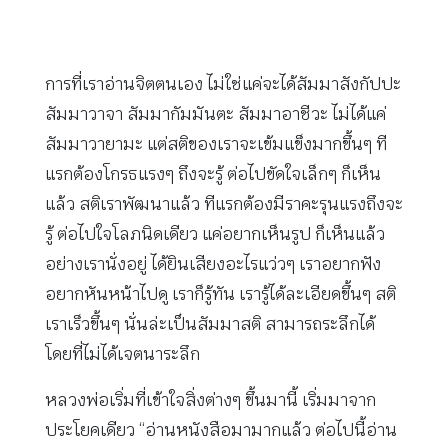
การที่เราอ่านจิตตนเอง ไม่ใช่แค่จะได้สัมมาสังกัปปะ
สัมมาวาจา สัมมากัมมันตะ สัมมาอาชีวะ ไม่ได้แค่
สัมมาวายามะ แต่สติของเราจะเข้มแข็งมากขึ้นๆ ที
แรกต้องโกรธแรงๆ ถึงจะรู้ ต่อไปขัดใจเล็กๆ ก็เห็น
แล้ว สติเราพัฒนาแล้ว ทีแรกต้องมีราคะรุนแรงถึงจะ
รู้ ต่อไปใจโลภนิดเดียว แค่อยากเห็นรูป ก็เห็นแล้ว
อย่างเรานั่งอยู่ ได้ยินเสียงอะไรแว่วๆ เราอยากฟัง
อยากหันหน้าไปดู เราก็รู้ทัน เรารู้ได้ละเอียดขึ้นๆ สติ
เราเร็วขึ้นๆ นั่นล่ะเป็นสัมมาสติ สามารถระลึกได้
โดยที่ไม่ได้เจตนาระลึก
หลวงพ่อเริ่มที่เข้าใจสิ่งต่างๆ ขึ้นมานี้ เริ่มมาจาก
ประโยคเดียว “อ่านหนังสือมามากแล้ว ต่อไปนี้อ่าน