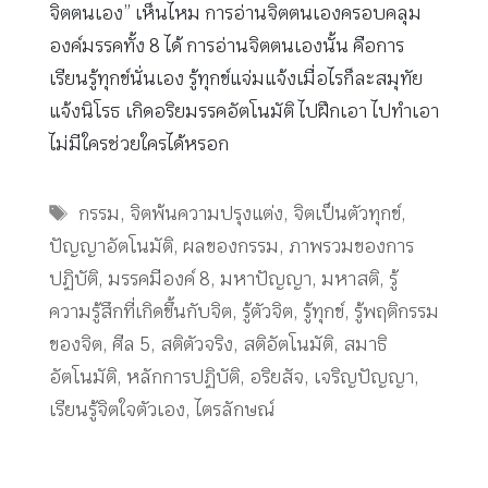
จิตตนเอง” เห็นไหม การอ่านจิตตนเองครอบคลุม
องค์มรรคทั้ง 8 ได้ การอ่านจิตตนเองนั้น คือการ
เรียนรู้ทุกข์นั่นเอง รู้ทุกข์แจ่มแจ้งเมื่อไรก็ละสมุทัย
แจ้งนิโรธ เกิดอริยมรรคอัตโนมัติ ไปฝึกเอา ไปทำเอา
ไม่มีใครช่วยใครได้หรอก
Tags
กรรม
,
จิตพ้นความปรุงแต่ง
,
จิตเป็นตัวทุกข์
,
ปัญญาอัตโนมัติ
,
ผลของกรรม
,
ภาพรวมของการ
ปฏิบัติ
,
มรรคมีองค์ 8
,
มหาปัญญา
,
มหาสติ
,
รู้
ความรู้สึกที่เกิดขึ้นกับจิต
,
รู้ตัวจิต
,
รู้ทุกข์
,
รู้พฤติกรรม
ของจิต
,
ศีล 5
,
สติตัวจริง
,
สติอัตโนมัติ
,
สมาธิ
อัตโนมัติ
,
หลักการปฏิบัติ
,
อริยสัจ
,
เจริญปัญญา
,
เรียนรู้จิตใจตัวเอง
,
ไตรลักษณ์