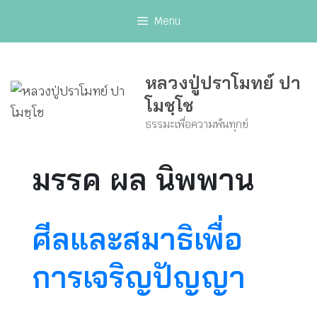
Skip
Menu
to
content
หลวงปู่ปราโมทย์ ปา
โมชฺโช
ธรรมะเพื่อความพ้นทุกข์
มรรค ผล นิพพาน
ศีลและสมาธิเพื่อ
การเจริญปัญญา