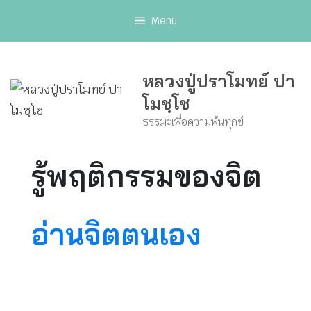
Skip
Menu
to
content
หลวงปู่ปราโมทย์ ปา
โมชฺโช
ธรรมะเพื่อความพ้นทุกข์
รู้พฤติกรรมของจิต
อ่านจิตตนเอง