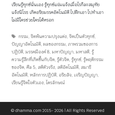
เรียนรู้ทุกข์นั่นเอง รู้ทุกข์แจ่มแจ้งเมื่อไรก็ละสมุทัย
แจ้งนิโรธ เกิดอริยมรรคอัตโนมัติ ไปฝึกเอา ไปทำเอา
ไม่มีใครช่วยใครได้หรอก
Tags
กรรม
,
จิตพ้นความปรุงแต่ง
,
จิตเป็นตัวทุกข์
,
ปัญญาอัตโนมัติ
,
ผลของกรรม
,
ภาพรวมของการ
ปฏิบัติ
,
มรรคมีองค์ 8
,
มหาปัญญา
,
มหาสติ
,
รู้
ความรู้สึกที่เกิดขึ้นกับจิต
,
รู้ตัวจิต
,
รู้ทุกข์
,
รู้พฤติกรรม
ของจิต
,
ศีล 5
,
สติตัวจริง
,
สติอัตโนมัติ
,
สมาธิ
อัตโนมัติ
,
หลักการปฏิบัติ
,
อริยสัจ
,
เจริญปัญญา
,
เรียนรู้จิตใจตัวเอง
,
ไตรลักษณ์
© dhamma.com 2015- 2026 | All Rights Reserved