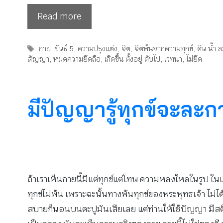
Read more
Tags
กาย
,
ขันธ์ 5
,
ความปรุงแต่ง
,
จิต
,
จิตพ้นจากความทุกข์
,
ดิน น้ำ 
สัญญา
,
หมดความยึดถือ
,
เกิดขึ้น ตั้งอยู่ ดับไป
,
เวทนา
,
ไม่ยึด
มีปัญญารู้ทุกข์จะละก
ถ้าเราเห็นกายนี้มีแต่ทุกข์แต่โทษ ความหลงใหลในรูป ใน
ทุกข์ไม่พ้น เพราะฉะนั้นทางพ้นทุกข์ของพระพุทธเจ้า ไม
สบายก็นอนบนตะปูมันเสียเลย แต่ท่านให้ใช้ปัญญา มีสติ มี