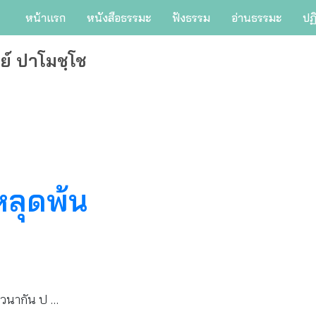
หน้าแรก
หนังสือธรรมะ
ฟังธรรม
อ่านธรรมะ
ปฏ
ย์ ปาโมชฺโช
หลุดพ้น
าวนากัน ป …