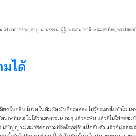
ลม ไฟ อากาศธาตุ
,
ธาตุ
,
นามธรรม
,
ผู้รู้
,
พระอนาคามี
,
พระอรหันต์
,
พระโสดาบ
ามได้
เสียง ในกลิ่น ในรส ในสัมผัส มันก็จะลดลง ไม่รู้จะเสพไปทำไม เส
่ได้สนองกิเลส ไม่ได้ว่าเสพกามเยอะๆ แล้วจะพ้น แล้วก็ไม่ใช่กดข
ปัญญา มีสมาธิคือภาวะที่จิตใจอยู่กับเนื้อกับตัว แล้วก็มีสติระล