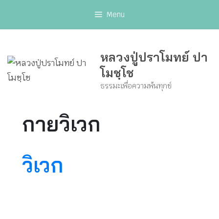
Skip
Menu
to
content
หลวงปู่ปราโมทย์ ปา
โมชฺโช
ธรรมะเพื่อความพ้นทุกข์
กายวิเวก
วิเวก