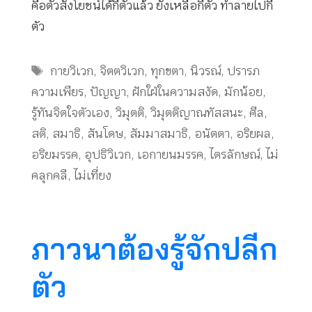
คือตัวสังโยชน์ได้กี่ตัวแล้ว ยังเหลือกี่ตัว ทำลายไปกี่
ตัว
Tags
กายวิเวก
,
จิตตวิเวก
,
ทุกขตา
,
นิวรณ์
,
ปรารภ
ความเพียร
,
ปัญญา
,
ฝักใฝ่ในความสงัด
,
มักน้อย
,
รู้ทันจิตใจตัวเอง
,
วิมุตติ
,
วิมุตติญาณทัสสนะ
,
ศีล
,
สติ
,
สมาธิ
,
สันโดษ
,
สัมมาสมาธิ
,
อนัตตา
,
อริยผล
,
อริยมรรค
,
อุปธิวิเวก
,
เอกายนมรรค
,
ไตรลักษณ์
,
ไม่
คลุกคลี
,
ไม่เที่ยง
ภาวนาต้องรู้จักปลีก
ตัว