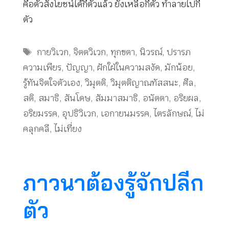
คือตัวสังโยชน์ได้กี่ตัวแล้ว ยังเหลือกี่ตัว ทำลายไปกี่
ตัว
Tags
กายวิเวก
,
จิตตวิเวก
,
ทุกขตา
,
นิวรณ์
,
ปรารภ
ความเพียร
,
ปัญญา
,
ฝักใฝ่ในความสงัด
,
มักน้อย
,
รู้ทันจิตใจตัวเอง
,
วิมุตติ
,
วิมุตติญาณทัสสนะ
,
ศีล
,
สติ
,
สมาธิ
,
สันโดษ
,
สัมมาสมาธิ
,
อนัตตา
,
อริยผล
,
อริยมรรค
,
อุปธิวิเวก
,
เอกายนมรรค
,
ไตรลักษณ์
,
ไม่
คลุกคลี
,
ไม่เที่ยง
ภาวนาต้องรู้จักปลีก
ตัว