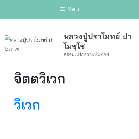
Skip
Menu
to
content
หลวงปู่ปราโมทย์ ปา
โมชฺโช
ธรรมะเพื่อความพ้นทุกข์
จิตตวิเวก
วิเวก