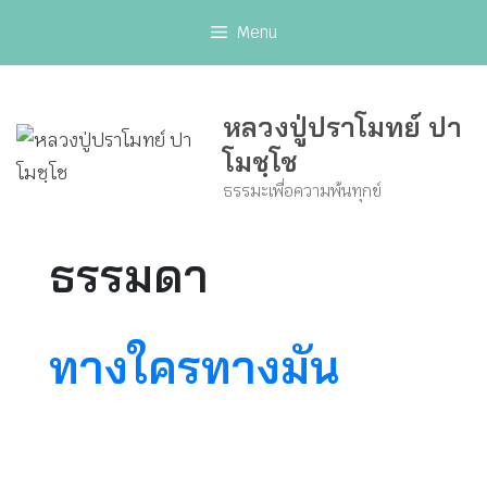
Skip
Menu
to
content
หลวงปู่ปราโมทย์ ปา
โมชฺโช
ธรรมะเพื่อความพ้นทุกข์
ธรรมดา
ทางใครทางมัน