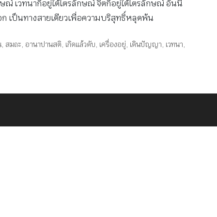
ณ์ เวทนาก็อยู่ใต้ไตรลักษณ์ จิตก็อยู่ใต้ไตรลักษณ์ อันนี้
ก เป็นทางสายเดียวเพื่อความบริสุทธิ์หลุดพ้น
น
,
สมถะ
,
อานาปานสติ
,
เกิดแล้วดับ
,
เครื่องอยู่
,
เดินปัญญา
,
เวทนา
,