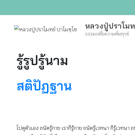
Skip
to
content
หลวงปู่ปราโมท
ธรรมะเพื่อความพ้นทุกข์
รู้รูปรู้นาม
สติปัฏฐาน
ไปดูตัวเอง ถนัดรู้กาย เราก็รู้กาย ถนัดรู้เวทนา ก็รู้เวทนา ถน