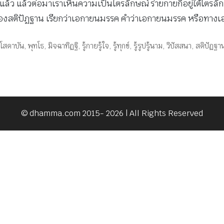
ญญาแล้ว แล้วต่อมาเราเห็นความเป็นไตรลักษณ์ ร่ายกายก็อยู่ใต้ไตรลักษ
งของสติปัฏฐาน เรียกว่าเอกายนมรรค คําว่าเอกายนมรรค หรือทางเอ
โสดาบัน
,
พุทโธ
,
มิจฉาทิฏฐิ
,
รู้กายรู้ใจ
,
รู้ทุกข์
,
รู้รูปรู้นาม
,
วิปัสสนา
,
สติปัฏฐา
© dhamma.com 2015- 2026 | All Rights Reserved