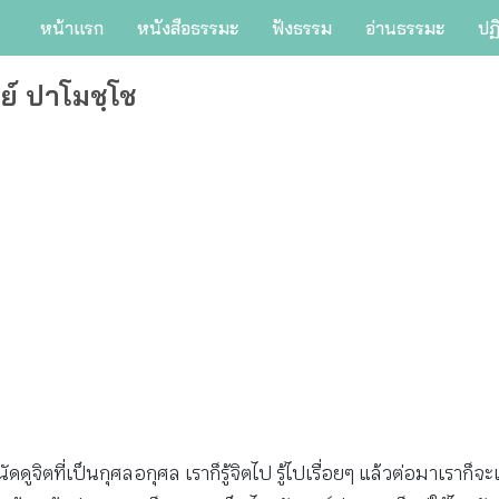
หน้าแรก
หนังสือธรรมะ
ฟังธรรม
อ่านธรรมะ
ปฏ
ย์ ปาโมชฺโช
ัดดูจิตที่เป็นกุศลอกุศล เราก็รู้จิตไป รู้ไปเรื่อยๆ แล้วต่อมาเราก็จะเห