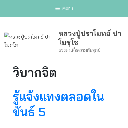
Skip
Menu
to
content
หลวงปู่ปราโมทย์ ปา
โมชฺโช
ธรรมะเพื่อความพ้นทุกข์
วิบากจิต
รู้แจ้งแทงตลอดใน
ขันธ์ 5