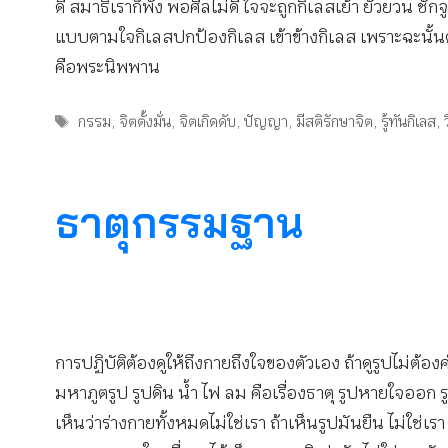
ดี สมาธิเราก็พัง พอศีลไม่ดี ใจจะถูกกิเลสเย้า ยั่วยวน ช
แบบตามใจกิเลสปกป้องกิเลส เข้าข้างกิเลส เพราะฉะนั้นตั
คือพระนิพพาน
Tags
กรรม
,
จิตตั้งมั่น
,
จิตเกิดดับ
,
ปัญญา
,
มีสติรักษาจิต
,
รู้ทันกิเลส
,
ธาตุกรรมฐาน
การปฏิบัติต้องดูให้ถึงกายถึงใจของตัวเอง ถ้าดูรูปไม่ต้อ
มหาภูตรูป รูปดิน น้ำ ไฟ ลม คือเรื่องธาตุ รูปหายใจออก รูป
เห็นว่าร่างกายทั้งหมดไม่ใช่เรา ถ้าเห็นรูปมันยืน ไม่ใช่เรา