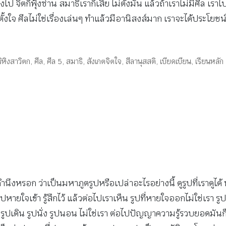
ักจูงไป จิตก็ฟุ้งซ่าน สมาธิเราก็เสีย ไม่ตั้งมั่น แล้วถ้าเราไม่
้งใจ ศีลไม่ใช่เรื่องเล่นๆ ทำแล้วมีอานิสงส์มาก เราจะได้ประโยช
วิหิงสาวิตก
,
ศีล
,
ศีล 5
,
สมาธิ
,
สังเกตจิตใจ
,
สีลานุสสติ
,
เบียดเบียน
,
เรียนหลัก
งคำนึงหรอก ว่าเป็นมหาภูตรูปหรือเปล่าอะไรอย่างนี้ ดูรูปที่เราดูไ
หายใจเข้า รู้สึกไว้ แล้วต่อไปเราเห็น รูปที่หายใจออกไม่ใช่เรา รูปท
 รูปเดิน รูปนั่ง รูปนอน ไม่ใช่เรา ต่อไปปัญญาความรู้รวบยอดมันก็เกิ