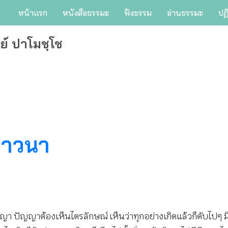
หน้าแรก
หนังสือธรรมะ
ฟังธรรม
อ่านธรรมะ
ปฏ
ย์ ปาโมชฺโช
ภาวนา
ญา ปัญญาต้องเห็นไตรลักษณ์ เห็นว่าทุกอย่างเกิดแล้วก็ดับไปๆ มีแล