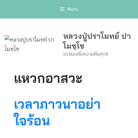
Skip
Menu
to
content
หลวงปู่ปราโมทย์ ปา
โมชฺโช
ธรรมะเพื่อความพ้นทุกข์
แหวกอาสวะ
เวลาภาวนาอย่า
ใจร้อน