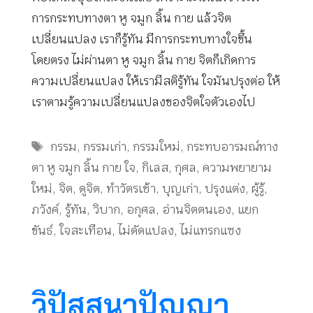
การกระทบทางตา หู จมูก ลิ้น กาย แล้วจิต
เปลี่ยนแปลง เราก็รู้ทัน มีการกระทบทางใจขึ้น
โดยตรง ไม่ผ่านตา หู จมูก ลิ้น กาย จิตก็เกิดการ
ความเปลี่ยนแปลง ให้เรามีสติรู้ทัน ใจมันปรุงต่อ ให้
เราตามรู้ความเปลี่ยนแปลงของจิตใจตัวเองไป
Tags
กรรม
,
กรรมเก่า
,
กรรมใหม่
,
กระทบอารมณ์ทาง
ตา หู จมูก ลิ้น กาย ใจ
,
กิเลส
,
กุศล
,
ความพยายาม
ใหม่
,
จิต
,
ดูจิต
,
ทำวัตรเช้า
,
บุญเก่า
,
ปรุงแต่ง
,
ผู้รู้
,
ภวังค์
,
รู้ทัน
,
วิบาก
,
อกุศล
,
อ่านจิตตนเอง
,
แยก
ขันธ์
,
ใจสะเทือน
,
ไม่ดัดแปลง
,
ไม่แทรกแซง
วิปัสสนาปัญญา