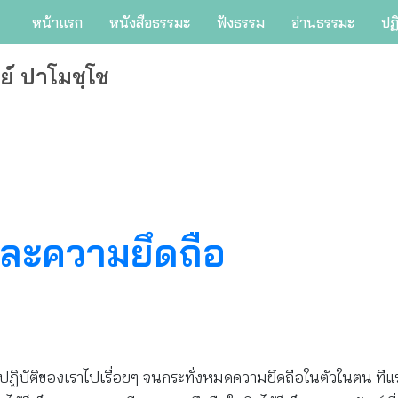
หน้าแรก
หนังสือธรรมะ
ฟังธรรม
อ่านธรรมะ
ปฏ
ย์ ปาโมชฺโช
งละความยึดถือ
ฝึกปฏิบัติของเราไปเรื่อยๆ จนกระทั่งหมดความยึดถือในตัวในตน ที