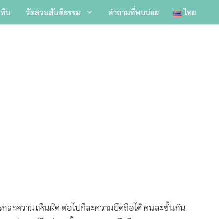
ิทิน
วัดสวนสันติธรรม
คำถามที่พบบ่อย
ไทย
แรกละความเห็นผิด ต่อไปก็ละความยึดถือได้ คนละชั้นกัน