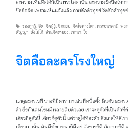
ละความเห็นผิดได้ก็เป็นพระโสดาบัน ละความยึดถือในกายไ
ยึดถือจิต เพราะเห็นแจ้งแล้ว กายคือตัวทุกข์ จิตคือตัวทุกข์
Tags
ของถูกรู้
,
จิต
,
จิตผู้รู้
,
จิตสงบ
,
จิตใจห่างโลก
,
พระอนาคามี
,
พระ
สัญญา
,
สั่งไม่ได้
,
อ่านจิตตนเอง
,
เวทนา
,
ใจ
จิตคือละครโรงใหญ่
เราดูละครเวที บางทีมีดารามาเล่นทีหนึ่งตั้ง สิบตัว ละ
ตัว ยิ่งถ้าเล่นโขนมีหลายสิบตัวเลย เราจะดูตัวที่เป็นตั
เดี๋ยวก็ดูตัวนี้ เดี๋ยวก็ดูตัวนี้ แต่ว่าดูได้ทีละตัว สังเกต
เดียวเท่านั้น มันมีทั้งเวทนาก็มีอยู่ สังขารก็มี สัญญาก็มี