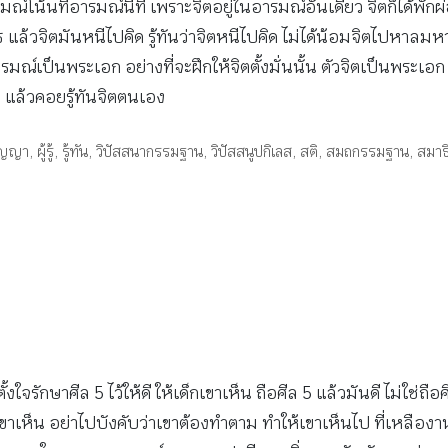
์โน้นทีอารมณ์นี้ที เพราะจิตอยู่ในอารมณ์อันเดียว จิตก็ได้พักผ่อน จ
วจิตมันหนีไปคิด รู้ทันว่าจิตหนีไปคิด ไม่ได้น้อมจิตไปหาลมหายใจ
มณ์เป็นพระเอก อย่างที่จะฝึกให้จิตตั้งมั่นนั้น ตัวจิตเป็นพระเอก 
ด แล้วคอยรู้ทันจิตตนเอง
ัญญา
,
ผู้รู้
,
รู้ทัน
,
วิปัสสนากรรมฐาน
,
วิปัสสนูปกิเลส
,
สติ
,
สมถกรรมฐาน
,
สมาธ
อกตั้งใจรักษาศีล 5 ไว้ให้ดี ให้เด็กเขาเห็น ถือศีล 5 แล้วมันดี ไม่ใช
ขาเห็น อย่าไปบังคับว่าเขาต้องทำตาม ทำให้เขาเห็นไป ที่เหลืองานท