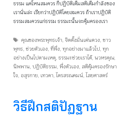
ธรรม แค่ไหนสมควร ก็ปฏิบัติเต็มสติเต็มกำลังของ
เรานั่นล่ะ เรียกว่าปฏิบัติโดยสมควร ถ้าเราปฏิบัติ
ธรรมสมควรแก่ธรรม ธรรมะนั้นจะคุ้มครองเรา
Tags
คุณของพระพุทธเจ้า
,
จิตตั้งมั่นเด่นดวง
,
ชาว
พุทธ
,
ช่วยตัวเอง
,
ที่พึ่ง
,
ทุกอย่างมาแล้วไป
,
ทุก
อย่างเป็นไปตามเหตุ
,
ธรรมะช่วยเราได้
,
นวหรคุณ
,
นิพพาน
,
ปฏิบัติธรรม
,
พึ่งตัวเอง
,
สติคุ้มครองรักษา
ใจ
,
อสุรกาย
,
เทวดา
,
ไตรสรณคมน์
,
ไสยศาสตร์
วิธีฝึกสติปัฏฐาน