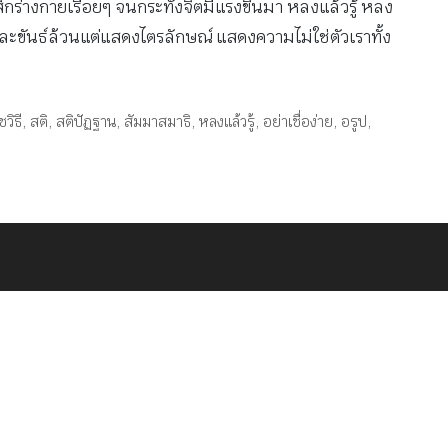
รู้สึกร่างกายเรื่อยๆ จนกระทั่งจิตมีแรงขึ้นมา หลงแล้วรู้ หลง
่ละขันธ์ล้วนแต่แสดงไตรลักษณ์ แสดงความไม่ใช่ตัวเราทั้ง
ชวิธี
,
สติ
,
สติปัฏฐาน
,
สัมมาสมาธิ
,
หลงแล้วรู้
,
อย่าเชื่อง่าย
,
อรูป
,