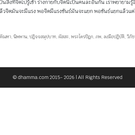
ันเป็นสิ่งที่จิตไปรู้เข้า ร่างกายกับจิตนี่เป็นคนละอันกัน เราพยายาม
 แล้วจิตมันจะมีแรง พอจิตมีแรงขันธ์มันจะแยก พอขันธ์แยกแล้วแต
ตัณหา
,
นิพพาน
,
ปฏิจจสมุปบาท
,
ผัสสะ
,
พระไตรปิฎก
,
ภพ
,
ลงมือปฏิบัติ
,
วิภัช
© dhamma.com 2015- 2026 | All Rights Reserved