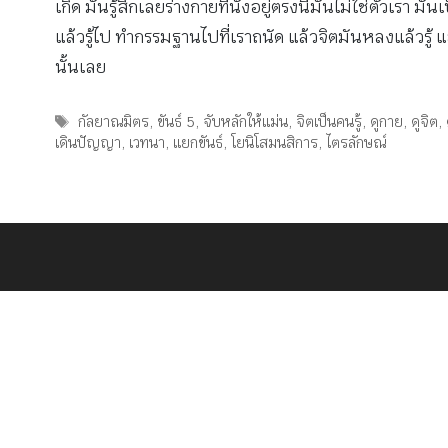
เกิด มันรู้สึกเลยร่างกายที่นั่งอยู่ตรงนี้มันไม่ใช่ตัวเรา ม
แล้วรู้ไป ทำกรรมฐานไปที่เราถนัด แล้วจิตมันหลงแล้วรู้
นั้นเลย
Tags
กัลยาณมิตร
,
ขันธ์ 5
,
จับหลักให้แม่น
,
จิตเป็นคนรู้
,
ดูกาย
,
ดูจิต
,
เดินปัญญา
,
เวทนา
,
แยกขันธ์
,
โยนิโสมนสิการ
,
ไตรลักษณ์