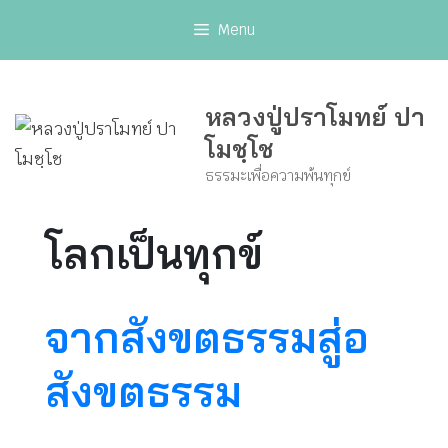
Skip
Menu
to
content
หลวงปู่ปราโมทย์ ปา
โมชฺโช
ธรรมะเพื่อความพ้นทุกข์
โลกเป็นทุกข์
จากสังขตธรรมสู่อ
สังขตธรรม