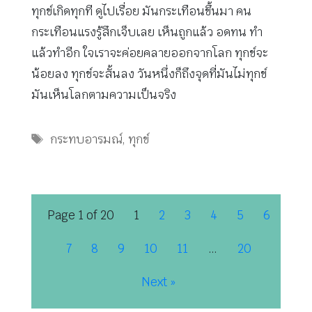
ทุกข์เกิดทุกที ดูไปเรื่อย มันกระเทือนขึ้นมา คน
กระเทือนแรงรู้สึกเจ็บเลย เห็นถูกแล้ว อดทน ทำ
แล้วทำอีก ใจเราจะค่อยคลายออกจากโลก ทุกข์จะ
น้อยลง ทุกข์จะสั้นลง วันหนึ่งก็ถึงจุดที่มันไม่ทุกข์
มันเห็นโลกตามความเป็นจริง
Tags
กระทบอารมณ์
,
ทุกข์
Page 1 of 20
1
2
3
4
5
6
7
8
9
10
11
…
20
Next »