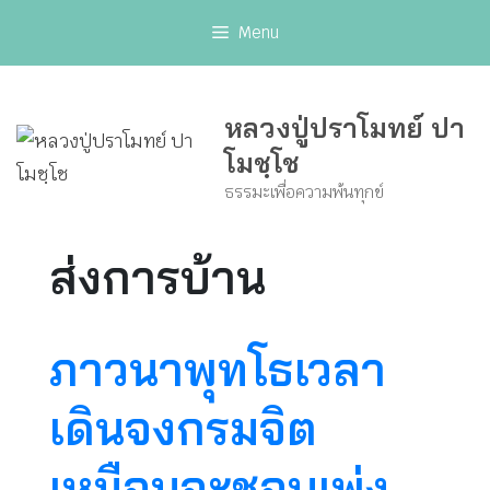
Skip
Menu
to
content
หลวงปู่ปราโมทย์ ปา
โมชฺโช
ธรรมะเพื่อความพ้นทุกข์
ส่งการบ้าน
ภาวนาพุทโธเวลา
เดินจงกรมจิต
เหมือนจะชอบเพ่ง