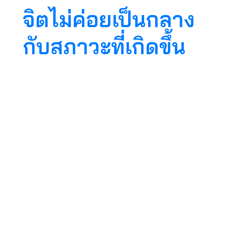
จิตไม่ค่อยเป็นกลาง
กับสภาวะที่เกิดขึ้น
ชอบมีอาการ
แทรกแซง ใช้จิตเดิน
ปัญญานำสมาธิ แต่
จิตชอบฟุ้งซ่าน
ทำสมถะแล้วจิตไม่สงบ อย่าไปอยากให้มันสงบ
ทำกรรมฐานไปเรื่อยๆ สงบก็ช่าง ไม่สงบก็ช่าง แต่ทำ
มันไปเรื่อยๆ เดี๋ยวมันสงบเอง จิตมันยังฟุ้งอยู่ มัน