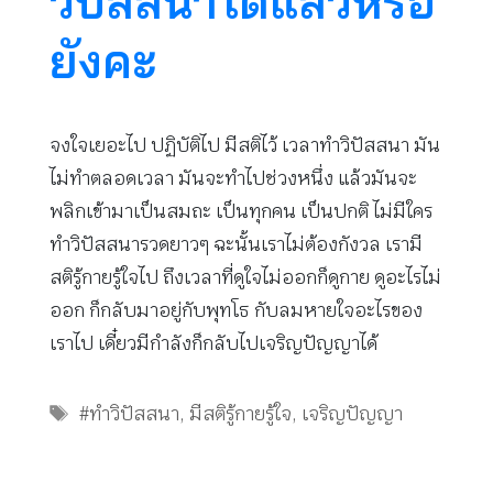
วิปัสสนาได้แล้วหรือ
ยังคะ
จงใจเยอะไป ปฏิบัติไป มีสติไว้ เวลาทำวิปัสสนา มัน
ไม่ทำตลอดเวลา มันจะทำไปช่วงหนึ่ง แล้วมันจะ
พลิกเข้ามาเป็นสมถะ เป็นทุกคน เป็นปกติ ไม่มีใคร
ทำวิปัสสนารวดยาวๆ ฉะนั้นเราไม่ต้องกังวล เรามี
สติรู้กายรู้ใจไป ถึงเวลาที่ดูใจไม่ออกก็ดูกาย ดูอะไรไม่
ออก ก็กลับมาอยู่กับพุทโธ กับลมหายใจอะไรของ
เราไป เดี๋ยวมีกำลังก็กลับไปเจริญปัญญาได้
Tags
#ทำวิปัสสนา
,
มีสติรู้กายรู้ใจ
,
เจริญปัญญา