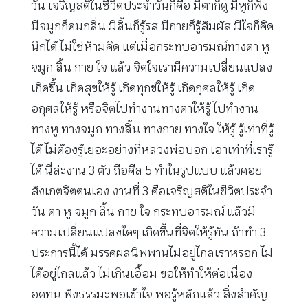
วัน เจริญสติในชีวิตประจำวันก็คือ มีตาก็ดู มีหูก็ฟัง
มีจมูกก็ดมกลิ่น มีลิ้นก็รู้รส มีกายก็รู้สัมผัส มีใจก็คิด
นึกได้ ไม่ใช่ห้ามคิด แต่เมื่อกระทบอารมณ์ทางตา หู
จมูก ลิ้น กาย ใจ แล้ว จิตใจเรามีความเปลี่ยนแปลง
เกิดขึ้น เกิดสุขให้รู้ เกิดทุกข์ให้รู้ เกิดกุศลให้รู้ เกิด
อกุศลให้รู้ หรือจิตไปทำงานทางตาให้รู้ ไปทำงาน
ทางหู ทางจมูก ทางลิ้น ทางกาย ทางใจ ให้รู้ รู้เท่าที่รู้
ได้ ไม่ต้องรู้เยอะอย่างที่หลวงพ่อบอก เอาเท่าที่เรารู้
ได้ นี่ล่ะงาน 3 ตัว ถือศีล 5 ทำในรูปแบบ แล้วคอย
สังเกตจิตตนเอง งานที่ 3 คือเจริญสติในชีวิตประจำ
วัน ตา หู จมูก ลิ้น กาย ใจ กระทบอารมณ์ แล้วมี
ความเปลี่ยนแปลงใดๆ เกิดขึ้นที่จิตให้รู้ทัน ถ้าทำ 3
ประการนี้ได้ มรรคผลนิพพานไม่อยู่ไกลเราหรอก ไม่
ได้อยู่ไกลแล้ว ไม่เกินเอื้อม ขอให้ทำให้ต่อเนื่อง
อดทน ฟังธรรมะพอเข้าใจ พอรู้หลักแล้ว สิ่งสำคัญ