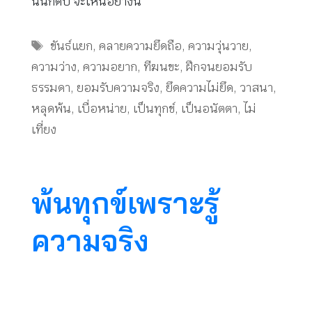
นั้นก็ดับ จะเห็นอย่างนี้
Tags
ขันธ์แยก
,
คลายความยึดถือ
,
ความวุ่นวาย
,
ความว่าง
,
ความอยาก
,
ทีฆนขะ
,
ฝึกจนยอมรับ
ธรรมดา
,
ยอมรับความจริง
,
ยึดความไม่ยึด
,
วาสนา
,
หลุดพ้น
,
เบื่อหน่าย
,
เป็นทุกข์
,
เป็นอนัตตา
,
ไม่
เที่ยง
พ้นทุกข์เพราะรู้
ความจริง