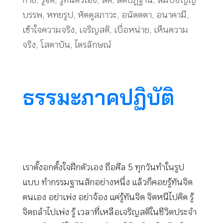
กาย
,
รู้จิต
,
รู้ทันตัวเอง
,
สติ
,
สติปัฏฐาน
,
สัมปชัญญ
บรรพ
,
หทยรูป
,
หัดดูสภาวะ
,
อนัตตตา
,
อนาคามี
,
เข้าใจความจริง
,
เจริญสติ
,
เบื่อหน่าย
,
เห็นความ
จริง
,
โสดาบัน
,
ไตรลักษณ์
ธรรมะภาคปฏิบัติ
เราตั้งอกตั้งใจฝึกตัวเอง ถือศีล 5 ทุกวันทำในรูป
แบบ ทำกรรมฐานสักอย่างหนึ่ง แล้วก็คอยรู้ทันจิต
ตนเอง อย่าเพ่ง อย่าจ้อง แค่รู้ทันจิต จิตหนีไปคิด รู้
จิตถลำไปเพ่ง รู้ เวลาที่เหลือเจริญสติในชีวิตประจำ