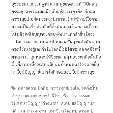
สุขของสมถกรรมฐาน ความสุขของการทำวิปัสสนา
กรรมฐาน ความสุขเมื่อเกิดอริยมรรค เกิดอริยผล
ความสุขเมื่อจิตทรงพระนิพพาน มีสติรู้กายรู้ใจตาม
ความเป็นจริง ด้วยจิตที่ตั้งมั่นและเป็นกลางเรื่อยๆ
ไป แล้วสติปัญญาจะค่อยพัฒนาแก่กล้าขึ้น ใจจะ
ปล่อยวางจางคลายจากโลกมากขึ้นๆ พอใจมันคลาย
ตรงนี้ มันจะรู้เลยว่า ในโลกนี้ไม่มีสาระ ตลอดชีวิตที่
ผ่านมา เราถูกหลอกให้วิ่งพล่านๆ แสวงหาสิ่งนั้นสิ่ง
นี้ เพื่อวันหนึ่งจะสูญเสียมันทั้งหมดไป ใจฉลาดขึ้น
มา ใจมีปัญญาขึ้นมา ใจก็ค่อยสงบ ใจมีความสุข
Tags
คลายความยึดถือ
,
ความทุกข์
,
จงใจ
,
จิตตั้งมั่น
,
ทำบุญสะเดาะเคราะห์
,
นิโรธ
,
พิจารณาธรรมะ
,
วิปัสสนาปัญญา
,
ว่างเปล่า
,
สงบ
,
สติปัญญาแก่
กล้า
,
สมถกรรมฐาน
,
สมาธิ
,
สร้างภพ
,
อารมณ์
,