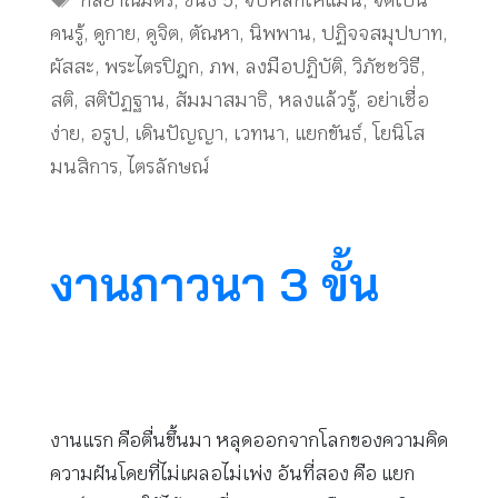
กัลยาณมิตร
,
ขันธ์ 5
,
จับหลักให้แม่น
,
จิตเป็น
คนรู้
,
ดูกาย
,
ดูจิต
,
ตัณหา
,
นิพพาน
,
ปฏิจจสมุปบาท
,
ผัสสะ
,
พระไตรปิฎก
,
ภพ
,
ลงมือปฏิบัติ
,
วิภัชชวิธี
,
สติ
,
สติปัฏฐาน
,
สัมมาสมาธิ
,
หลงแล้วรู้
,
อย่าเชื่อ
ง่าย
,
อรูป
,
เดินปัญญา
,
เวทนา
,
แยกขันธ์
,
โยนิโส
มนสิการ
,
ไตรลักษณ์
งานภาวนา 3 ขั้น
งานแรก คือตื่นขึ้นมา หลุดออกจากโลกของความคิด
ความฝันโดยที่ไม่เผลอไม่เพ่ง อันที่สอง คือ แยก