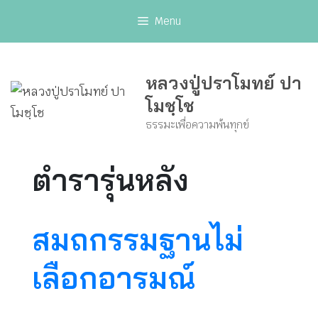
Skip
Menu
to
content
หลวงปู่ปราโมทย์ ปา
โมชฺโช
ธรรมะเพื่อความพ้นทุกข์
ตำรารุ่นหลัง
สมถกรรมฐานไม่
เลือกอารมณ์