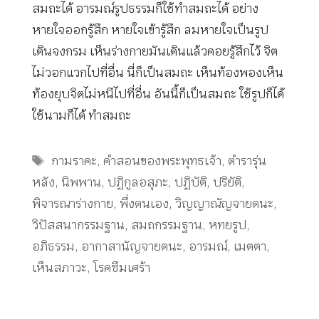
สมถะได้ อารมณ์รูปธรรมก็ใช้ทำสมถะได้ อย่าง
หายใจออกรู้สึก หายใจเข้ารู้สึก ลมหายใจเป็นรูป
เดินจงกรม เห็นร่างกายมันเดินแล้วคอยรู้สึกไว้ จิต
ไม่วอกแวกไปที่อื่น นี่ก็เป็นสมถะ เห็นท้องพองเห็น
ท้องยุบจิตไม่หนีไปที่อื่น อันนี้ก็เป็นสมถะ ใช้รูปก็ได้
ใช้นามก็ได้ ทำสมถะ
Tags
กามราคะ
,
คำสอนของพระพุทธเจ้า
,
ตำรารุ่น
หลัง
,
นิพพาน
,
ปฏิกูลอสุภะ
,
ปฏิบัติ
,
ปริยัติ
,
พิจารณาร่างกาย
,
พึ่งตนเอง
,
วิญญาณัญจายตนะ
,
วิปัสสนากรรมฐาน
,
สมถกรรมฐาน
,
หทยรูป
,
อภิธรรม
,
อากาสานัญจายตนะ
,
อารมณ์
,
เมตตา
,
เห็นสภาวะ
,
โรคซึมเศร้า