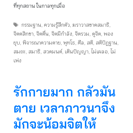
ที่ทุกสถาน ในกาลทุกเมื่อ
Tags
กรรมฐาน
,
ความรู้สึกตัว
,
ฆราวาสขาดสมาธิ
,
จิตตสิกขา
,
จิตตื่น
,
จิตมีกำลัง
,
จิตรวม
,
ดูจิต
,
พอง
ยุบ
,
พิจารณาความตาย
,
พุทโธ
,
ศีล
,
สติ
,
สติปัฏฐาน
,
สมถะ
,
สมาธิ
,
สวดมนต์
,
เดินปัญญา
,
ไม่เผลอ
,
ไม่
เพ่ง
รักกายมาก กลัวมัน
ตาย เวลาภาวนาจึง
มักจะน้อมจิตให้