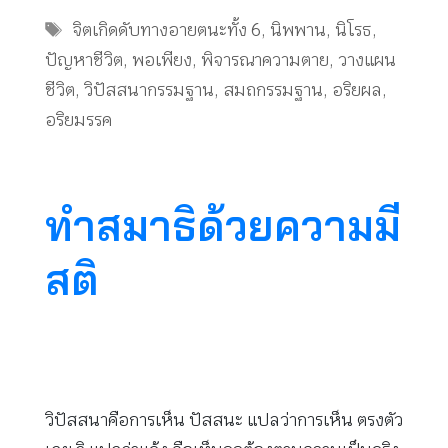
Tags
จิตเกิดดับทางอายตนะทั้ง 6
,
นิพพาน
,
นิโรธ
,
ปัญหาชีวิต
,
พอเพียง
,
พิจารณาความตาย
,
วางแผน
ชีวิต
,
วิปัสสนากรรมฐาน
,
สมถกรรมฐาน
,
อริยผล
,
อริยมรรค
ทำสมาธิด้วยความมี
สติ
วิปัสสนาคือการเห็น ปัสสนะ แปลว่าการเห็น ตรงตัว