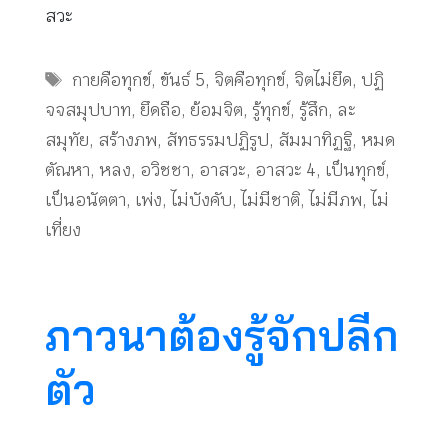
สวะ
Tags
กายคือทุกข์
,
ขันธ์ 5
,
จิตคือทุกข์
,
จิตไม่ยึด
,
ปฏิ
จจสมุปบาท
,
ยึดถือ
,
ย้อมจิต
,
รู้ทุกข์
,
รู้สึก
,
ละ
สมุทัย
,
สร้างภพ
,
สัทธรรมปฏิรูป
,
สัมมาทิฏฐิ
,
หมด
ตัณหา
,
หลง
,
อวิชชา
,
อาสวะ
,
อาสวะ 4
,
เป็นทุกข์
,
เป็นอนัตตา
,
เพ่ง
,
ไม่บังคับ
,
ไม่มีชาติ
,
ไม่มีภพ
,
ไม่
เที่ยง
ภาวนาต้องรู้จักปลีก
ตัว