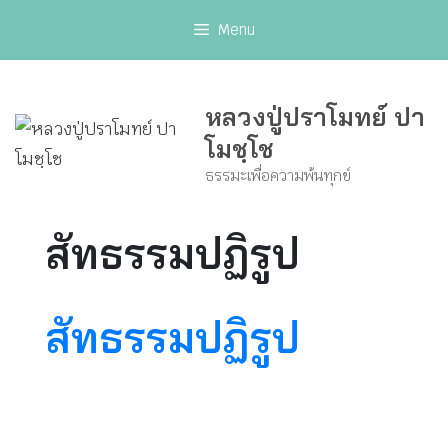
Skip
Menu
to
content
หลวงปู่ปราโมทย์ ปา
โมชฺโช
ธรรมะเพื่อความพ้นทุกข์
สัทธรรมปฏิรูป
สัทธรรมปฏิรูป