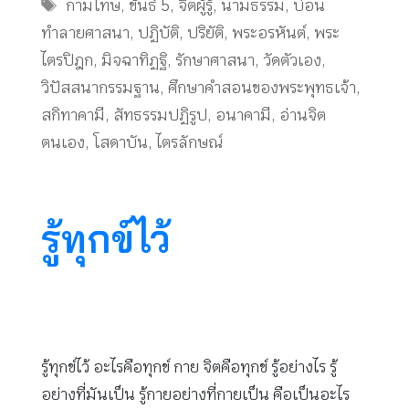
Tags
กามโทษ
,
ขันธ์ 5
,
จิตผู้รู้
,
นามธรรม
,
บ่อน
ทำลายศาสนา
,
ปฏิบัติ
,
ปริยัติ
,
พระอรหันต์
,
พระ
ไตรปิฎก
,
มิจฉาทิฏฐิ
,
รักษาศาสนา
,
วัดตัวเอง
,
วิปัสสนากรรมฐาน
,
ศึกษาคำสอนของพระพุทธเจ้า
,
สกิทาคามี
,
สัทธรรมปฏิรูป
,
อนาคามี
,
อ่านจิต
ตนเอง
,
โสดาบัน
,
ไตรลักษณ์
รู้ทุกข์ไว้
รู้ทุกข์ไว้ อะไรคือทุกข์ กาย จิตคือทุกข์ รู้อย่างไร รู้
อย่างที่มันเป็น รู้กายอย่างที่กายเป็น คือเป็นอะไร