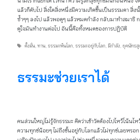
นามเราก็แยกได้ เวทนา ความรู้สึกสุขทุกข์มันก็อันหนึ่ง จิต
แล้วก็ดับไป สิ่งใดสิ่งหนึ่งมีความเกิดขึ้นเป็นธรรมดา สิ่
ซ้ำๆๆ ลงไป แล้วพอดูๆ แล้วหมดกำลัง กลับมาทำสมาธิ กลั
ดูใจมันทำงานต่อไป อันนี้คือทั้งหมดของการปฏิบัติ
Tags
ตั้งมั่น
,
ทาน
,
ธรรมะพ้นโลก
,
ธรรมะอยู่กับโลก
,
มีกำลัง
,
ยุคนัทธส
ธรรมะช่วยเราได้
คนส่วนใหญ่ไม่รู้จักธรรมะ คิดว่าเข้าวัดต้องไปไหว้โน้นไหว้
ความทุกข์น้อยๆ ไม่ถึงขั้นอยู่กับโลกแล้วไม่ทุกข์เลยหรอ
เจริญปัญญาไป เวลาผ่านไปช่วงหนึ่งจะพบความแตกต่างๆ เ