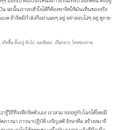
แยกๆๆ ออกไป ต่อไปจะเห็นสภาวธรรมทั้งปวงเกิดขึ้น ตั้งอยู่
บัน ฉะนั้นเราจะเข้าใจได้ก็ต้องพาจิตให้มันเห็นของจริง
้าจิตมีกำลังก็อย่าเฉยๆ อยู่ อย่าสงบโง่ๆ อยู่ ดูกาย
,
เกิดขึ้น ตั้งอยู่ ดับไป
,
เนกขัมมะ
,
เป็นกลาง
,
โทษของกาม
รารู้วิธีที่จะฝึกจิตตัวเอง เราสามารถอยู่กับโลกได้โดยมี
าหัดภาวนา ภาวนาปฏิบัติ เจริญสติ รักษาศีล สร้างสมาธิ
 เราไม่ได้ดูถูกเขา แต่ใจมันสงสาร แล้วก็นึกเมื่อ