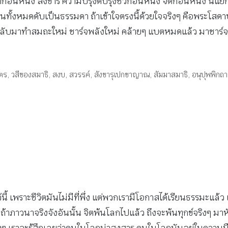
ก็อันหนึ่ง สังขาร ความปรุงดีปรุงชั่วก็อันหนึ่ง จิตก็อันหนึ่ง นี่
งนั้นทั้งหมดดับเป็นธรรมดา ถ้าเข้าใจตรงนี้ด้วยใจจริงๆ คือพระโสดา
บมาทำสมถะใหม่ ชาร์จพลังใหม่ คล้ายๆ แบตหมดแล้ว มาชาร์จแบต ถ
ูตร
,
วสีของสมาธิ
,
สงบ
,
สวรรค์
,
สังขารุเปกขาญาณ
,
สัมมาสมาธิ
,
อนุปุพพิกถา
นี้ เพราะชีวิตมันไม่มีที่พึ่ง แต่พวกเรามีโอกาสได้เรียนธรรมะแล้ว เ
ก ถ้าภาวนาจริงจังอันนั้น จิตพ้นโลกไปแล้ว ถึงจะพ้นทุกข์จริงๆ ม
ราจะรู้สึกเลยว่าคนในโลกน่าสงสาร คนในโลกมันอยู่ในความมืดบอด