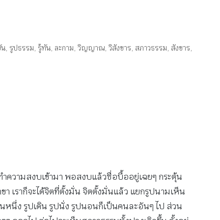
ัน
,
รูปธรรม
,
รู้ทัน
,
ละกาม
,
วิญญาณ
,
วิสังขาร
,
สภาวธรรม
,
สังขาร
,
ะ ทำความสงบเข้ามา พอสงบแล้วซื่อบื้ออยู่เฉยๆ กระตุ้น
าก็จะได้จิตที่ตั้งมั่น จิตตั้งมั่นแล้ว แยกรูปนามเห็น
นหนึ่ง รูปเดิน รูปนั่ง รูปนอนก็เป็นคนละอันๆ ไป ส่วน