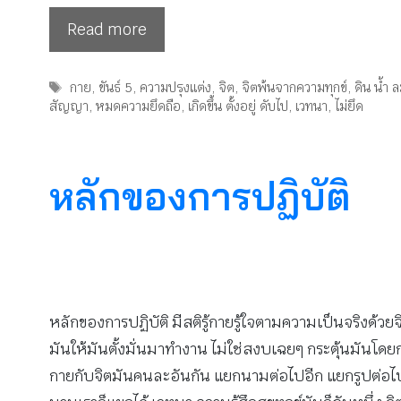
Read more
Tags
กาย
,
ขันธ์ 5
,
ความปรุงแต่ง
,
จิต
,
จิตพ้นจากความทุกข์
,
ดิน น้ำ 
สัญญา
,
หมดความยึดถือ
,
เกิดขึ้น ตั้งอยู่ ดับไป
,
เวทนา
,
ไม่ยึด
หลักของการปฏิบัติ
หลักของการปฏิบัติ มีสติรู้กายรู้ใจตามความเป็นจริงด้วย
มันให้มันตั้งมั่นมาทำงาน ไม่ใช่สงบเฉยๆ กระตุ้นมันโดยก
กายกับจิตมันคนละอันกัน แยกนามต่อไปอีก แยกรูปต่อไปอีกก