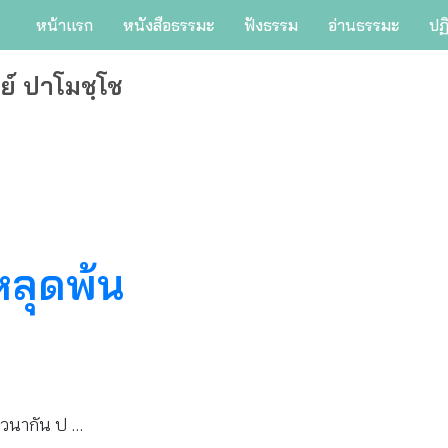
หน้าแรก
หนังสือธรรมะ
ฟังธรรม
อ่านธรรมะ
ปฏ
ย์ ปาโมชฺโช
หลุดพ้น
าวนากัน ป …