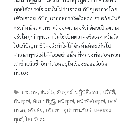
สัมมาทิฏฐิในเบื้องต้น เป็นทฤษฎีชี้นำว่าเราจะพ้น
ทุกข์ได้อย่างไร ฉะนั้นไม่ว่าเราจะแก้ปัญหาทางโลก
หรือเราจะแก้ปัญหาทุกข์ทางจิตใจของเรา หลักมันก็
ตรงกันนั่นล่ะ เพราะสัจจะความจริงก็ต้องเป็นความ
จริงในทุกที่ทุกเวลา ไม่ใช่เป็นความจริงเฉพาะในวัด
ไปแก้ปัญหาชีวิตจริงทำไม่ได้ อันนั้นด้อยเกินไป
ศาสนาพุทธไม่ได้ด้อยอย่างนั้น ที่หลวงพ่อสอนพวก
เราซ้ำแล้วซ้ำอีก ก็สอนอยู่ในเรื่องของอริยสัจ
นั่นเอง
Tags
กามภพ
,
ขันธ์ 5
,
ดับทุกข์
,
ปฏิบัติธรรม
,
ปริยัติ
,
พ้นทุกข์
,
สัมมาทิฏฐิ
,
หนีทุกข์
,
หน้าที่ต่อทุกข์
,
องค์
มรรค
,
อริยสัจ
,
อวิชชา
,
อุปาทานขันธ์
,
เหตุของ
ทุกข์
,
โลกวัชชะ