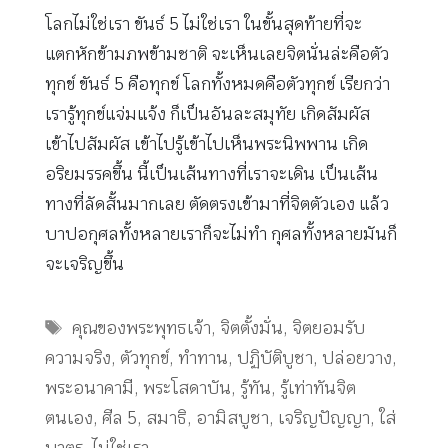
โลกไม่ใช่เรา ขันธ์ 5 ไม่ใช่เรา ในขั้นสุดท้ายที่จะ
แตกหักข้ามภพข้ามชาติ จะเห็นเลยจิตนั่นล่ะคือตัว
ทุกข์ ขันธ์ 5 คือทุกข์ โลกทั้งหมดคือตัวทุกข์ เรียกว่า
เรารู้ทุกข์แจ่มแจ้ง ก็เป็นอันละสมุทัย เกิดสัมผัส
เข้าไปสัมผัส เข้าไปรู้เข้าไปเห็นพระนิพพาน เกิด
อริยมรรคขึ้น นี้เป็นเส้นทางที่เราจะเดิน เป็นเส้น
ทางที่ลัดสั้นมากเลย ตัดตรงเข้ามาที่จิตตัวเอง แล้ว
บาปอกุศลทั้งหลายเราก็จะไม่ทำ กุศลทั้งหลายมันก็
จะเจริญขึ้น
Tags
คุณของพระพุทธเจ้า
,
จิตตั้งมั่น
,
จิตยอมรับ
ความจริง
,
ตัวทุกข์
,
ทำทาน
,
ปฏิบัติบูชา
,
ปล่อยวาง
,
พระอนาคามี
,
พระโสดาบัน
,
รู้ทัน
,
รู้เท่าทันจิต
ตนเอง
,
ศีล 5
,
สมาธิ
,
อามิสบูชา
,
เจริญปัญญา
,
ใส่