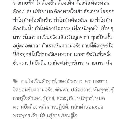
ร่างกายที่ทำไมต้องยืน ต้องเดิน ต้องนั่ง ต้องนอน
ต้องเปลี่ยนอิริยาบถ ต้องหายใจเข้า ต้องหายใจออก
ทำไมมันต้องกินข้าว ทำไมมันต้องขับถ่าย ทำไมมัน
ต้องดื่มน้ำ ทำไมต้องปัสสาวะ เพื่อหนีทุกข์ไปเรื่อยๆ
เพราะในความเป็นจริงแล้ว มันถูกความทุกข์บีบคั้น
อยู่ตลอดเวลา ถ้าเราเห็นความจริง กายนี้คือทุกข์ ใจ
นี้คือทุกข์ ไม่ใช่ของวิเศษหรอก เราอาศัยมันชั่วครั้ง
ชั่วคราว ไม่ยึดถือ เราก็จะไม่ทุกข์เพราะกายเพราะใจ
Tags
กายใจเป็นตัวทุกข์
,
ของชั่วคราว
,
ความอยาก
,
จิตยอมรับความจริง
,
ตัณหา
,
ปล่อยวาง
,
พ้นทุกข์
,
รู้
กายรู้ใจตัวเอง
,
รู้ทุกข์
,
ละสมุทัย
,
หนีทุกข์
,
หมด
ความยึดถือ
,
หลักการปฏิบัติ
,
หลักคำสอนของ
พระพุทธเจ้า
,
เรียนรู้กายเรียนรู้ใจ