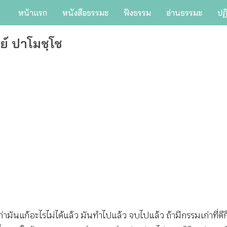
หน้าแรก
หนังสือธรรมะ
ฟังธรรม
อ่านธรรมะ
ปฏ
ย์ ปาโมชฺโช
มันแก้อะไรไม่ได้แล้ว มันทำไปแล้ว จบไปแล้ว ถ้ามีกรรมเก่าที่ดีก็ร