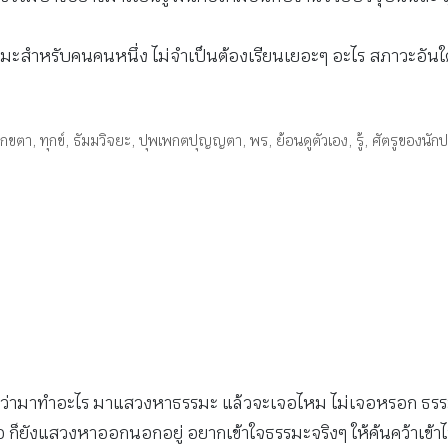
รรมะสำหรับคนคนหนึ่ง ไม่จำเป็นต้องเรียนเยอะๆ อะไร สภาวะอันใดที
ุกขตา
,
ทุกข์
,
ธัมมวิจยะ
,
ปุพเพกตปุญญตา
,
พร
,
ย้อนดูตัวเอง
,
รู้
,
ศัตรูของนักปฏ
ว่ามาทำอะไร มาแสวงหาธรรมะ แล้วจะเจอไหม ไม่เจอหรอก ธรรมะไม่
อ ก็ยังแสวงหาออกนอกอยู่ อยากเข้าใจธรรมะจริงๆ ให้ค้นคว้าเข้