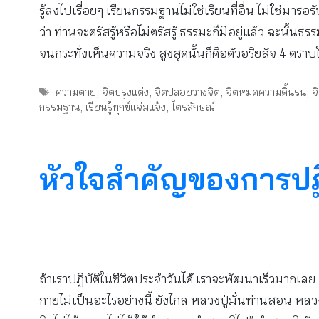
รู้ลงไปเรื่อยๆ เรียนกรรมฐานไม่ใช่เรียนที่อื่น ไม่ใช่มา
ว่า ท่านจะตรัสรู้หรือไม่ตรัสรู้ ธรรมะก็มีอยู่แล้ว ฉะนั้น
จนกระทั่งเห็นความจริง สูงสุดนั้นก็คือตัวอริยสัจ 4 ตราบใ
Tags
ความตาย
,
จิตปรุงแต่ง
,
จิตปล่อยวางจิต
,
จิตหมดความดิ้นรน
,
จ
กรรมฐาน
,
เรียนรู้ทุกข์แจ่มแจ้ง
,
ไตรลักษณ์
หัวใจสำคัญของการปฏิ
ถ้าเราปฏิบัติในชีวิตประจำวันได้ เราจะพัฒนาเร็วมากเลย ถ
กายไม่เป็นอะไรอย่างนี้ ยังไกล หลวงปู่มั่นท่านสอน หลวงพ