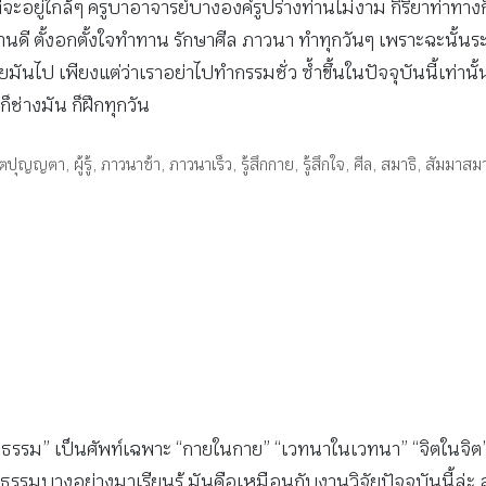
ี่จะอยู่ใกล้ๆ ครูบาอาจารย์บางองค์รูปร่างท่านไม่งาม กิริยาท่าทา
านดี ตั้งอกตั้งใจทำทาน รักษาศีล ภาวนา ทำทุกวันๆ เพราะฉะนั้นร
อยมันไป เพียงแต่ว่าเราอย่าไปทำกรรมชั่ว ซ้ำขึ้นในปัจจุบันนี้เท่าน
่างมัน ก็ฝึกทุกวัน
กตปุญญตา
,
ผู้รู้
,
ภาวนาช้า
,
ภาวนาเร็ว
,
รู้สึกกาย
,
รู้สึกใจ
,
ศีล
,
สมาธิ
,
สัมมาสมา
นธรรม” เป็นศัพท์เฉพาะ “กายในกาย” “เวทนาในเวทนา” “จิตในจิต
รรมบางอย่างมาเรียนรู้ มันคือเหมือนกับงานวิจัยปัจจุบันนี้ล่ะ ส