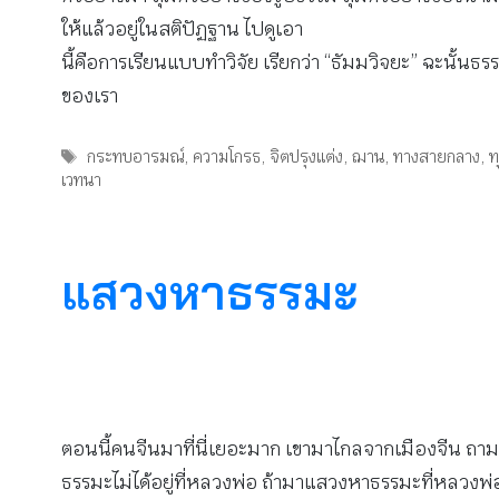
ให้แล้วอยู่ในสติปัฏฐาน ไปดูเอา
นี้คือการเรียนแบบทำวิจัย เรียกว่า “ธัมมวิจยะ” ฉะนั้นธ
ของเรา
Tags
กระทบอารมณ์
,
ความโกรธ
,
จิตปรุงแต่ง
,
ฌาน
,
ทางสายกลาง
,
ท
เวทนา
แสวงหาธรรมะ
ตอนนี้คนจีนมาที่นี่เยอะมาก เขามาไกลจากเมืองจีน ถาม
ธรรมะไม่ได้อยู่ที่หลวงพ่อ ถ้ามาแสวงหาธรรมะที่หลวงพ่