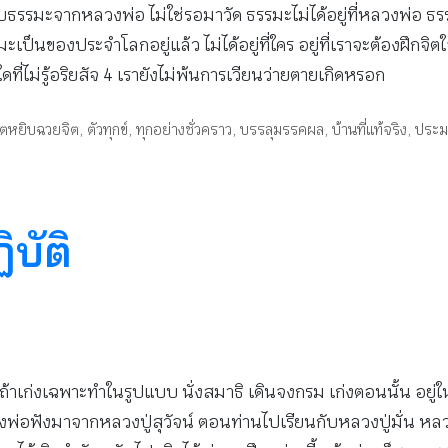
รอรับธรรมะจากหลวงพ่อ ไม่ใช่รอมาวัด ธรรมะไม่ได้อยู่ที่หลวงพ่อ ธ
ธรรมะเป็นของประจำโลกอยู่แล้ว ไม่ได้อยู่ที่ใคร อยู่ที่เราจะต้องฝึก
ดที่ไม่รู้อริยสัจ 4 เรายังไม่พ้นการเวียนว่ายตายเกิดหรอก
ิตหยิบฉวยจิต
,
ตัวทุกข์
,
ทุกอย่างชั่วคราว
,
บรรลุมรรคผล
,
บ้านที่แท้จริง
,
ประม
บัติ
้าเก่งเฉพาะทำในรูปแบบ นั่งสมาธิ เดินจงกรม เก่งตอนนั้น อยู่ในช
่อฟังมาจากหลวงปู่สุวัจน์ ตอนท่านไปเรียนกับหลวงปู่มั่น หลวงปู่ม