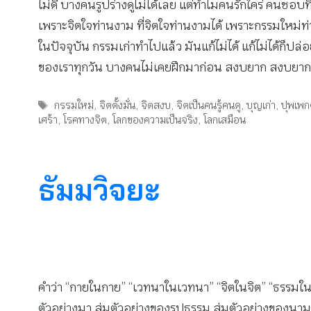
ไม่ดี บางคนรูปร่างดูไม่ได้เลย แต่ทำไมคนรักใคร่ คนชอบท
เพราะจิตใจท่านงาม ที่จิตใจท่านงามได้ เพราะกรรมใหม่ท่
ในปัจจุบัน กรรมเก่าทำไปแล้ว มันแก้ไม่ได้ แก้ไม่ได้ก็ปล่
ของเราทุกวัน บางคนไม่เคยฝึกมาก่อน สงบยาก สงบยากก็ช
Tags
กรรมใหม่
,
จิตตั้งมั่น
,
จิตสงบ
,
จิตเป็นคนรู้คนดู
,
บุญเก่า
,
ปุพเพ
เศร้า
,
โรคทางจิต
,
โลกของความเป็นจริง
,
โลกเสมือน
ธัมมวิจยะ
คำว่า “กายในกาย” “เวทนาในเวทนา” “จิตในจิต” “ธรรมใ
ตัวอย่างมา สุ่มตัวอย่างของรูปธรรม สุ่มตัวอย่างของนามธ