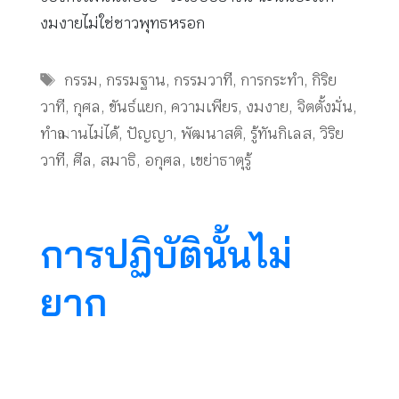
งมงายไม่ใช่ชาวพุทธหรอก
Tags
กรรม
,
กรรมฐาน
,
กรรมวาที
,
การกระทำ
,
กิริย
วาที
,
กุศล
,
ขันธ์แยก
,
ความเพียร
,
งมงาย
,
จิตตั้งมั่น
,
ทำฌานไม่ได้
,
ปัญญา
,
พัฒนาสติ
,
รู้ทันกิเลส
,
วิริย
วาที
,
ศีล
,
สมาธิ
,
อกุศล
,
เขย่าธาตุรู้
การปฏิบัตินั้นไม่
ยาก