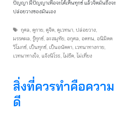
ปัญญา มีปัญญาเพื่อจะได้เห็นทุกข์ แล้วจิตมันถึงจะ
ปล่อยวางของมันเอง
Tags
กุศล
,
ดูกาย
,
ดูจิต
,
ดูเวทนา
,
ปล่อยวาง
,
มรรคผล
,
รู้ทุกข์
,
ละสมุทัย
,
อกุศล
,
อดทน
,
อนิมิตต
วิโมกข์
,
เป็นทุกข์
,
เป็นอนัตตา
,
เวทนาทางกาย
,
เวทนาทางใจ
,
แจ้งนิโรธ
,
ไม่ยึด
,
ไม่เที่ยง
สิ่งที่ควรทำคือความ
ดี