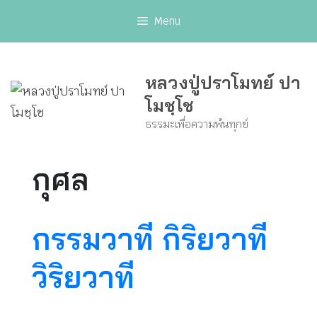
Skip
Menu
to
content
หลวงปู่ปราโมทย์ ปา
โมชฺโช
ธรรมะเพื่อความพ้นทุกข์
กุศล
กรรมวาที กิริยวาที
วิริยวาที