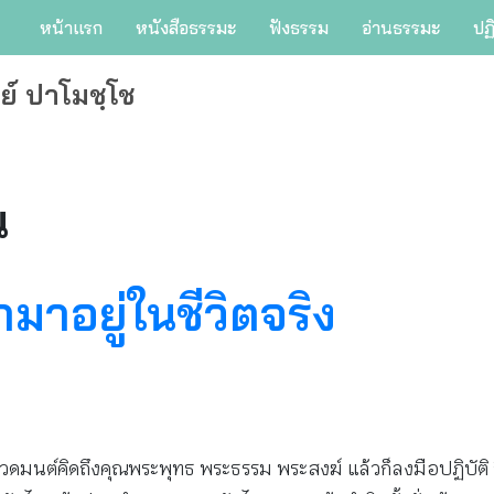
หน้าแรก
หนังสือธรรมะ
ฟังธรรม
อ่านธรรมะ
ปฏ
ย์ ปาโมชฺโช
น
าอยู่ในชีวิตจริง
มนต์คิดถึงคุณพระพุทธ พระธรรม พระสงฆ์ แล้วก็ลงมือปฏิบัติ ถือ