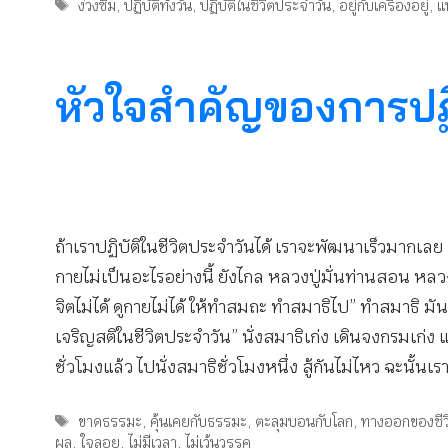
Tags
ง่วงซึม
,
ปฏิบัติทั้งวัน
,
ปฏิบัติในชีวิตประจำวัน
,
อยู่กับเครื่องอยู่
,
แ
หัวใจสำคัญของการปฏิ
ถ้าเราปฏิบัติในชีวิตประจำวันได้ เราจะพัฒนาเร็วมากเลย ถ
กายไม่เป็นอะไรอย่างนี้ ยังไกล หลวงปู่มั่นท่านสอน หลวงพ
จิตไม่ได้ ดูกายไม่ได้ ให้ทำสมถะ ทำสมาธิไป” ทำสมาธิ มันจ
เจริญสติในชีวิตประจำวัน” นั่งสมาธิเก่ง เดินจงกรมเก่ง 
ชั่วโมงแล้ว ไปนั่งสมาธิชั่วโมงหนึ่ง สู้กันไม่ไหว ฉะนั้
Tags
ขาดธรรมะ
,
คุ้นเคยกับธรรมะ
,
ตะลุมบอนกับโลก
,
ทางออกของชีว
ผล
,
ใจลอย
,
ไม่มีเวลา
,
ไม่เว้นวรรค