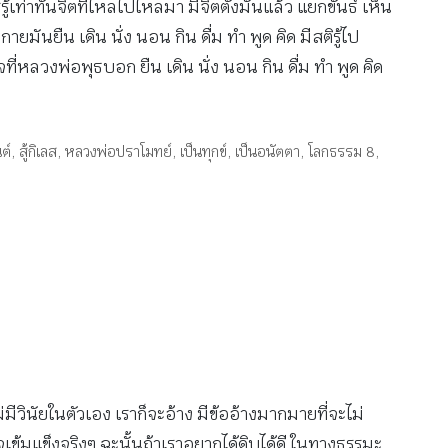
ท่าทันจิตที่ไหลไปไหลมา มีจิตตั้งมั่นแล้ว แยกขันธ์ เห็น
มันยืน เดิน นั่ง นอน กิน ดื่ม ทำ พูด คิด มีสติรู้ไป
าใจที่หลวงพ่อพุธบอก ยืน เดิน นั่ง นอน กิน ดื่ม ทำ พูด คิด
ต์
,
สู้กิเลส
,
หลวงพ่อปราโมทย์
,
เป็นทุกข์
,
เป็นอนัตตา
,
โลกธรรม 8
,
่มีวินัยในตัวเอง เราก็จะอ้าง มีข้ออ้างมากมายที่จะไม่
 ใจเข้มแข็งจริงๆ ฉะนั้นถ้าเราอยากได้ดิบได้ดี ในทางธรรมะ