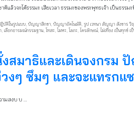
ติแล้วจะได้ธรรมะ เสียเวลา ธรรมะของพระพุทธเจ้า เป็นธรรมะที่ไม
ฏิบัติในรูปแบบ
,
ปัญญาสิกขา
,
ปัญญาอัตโนมัติ
,
รูป เวทนา สัญญา สังขาร 
า
,
เลือกอารมณ์กรรมฐาน
,
โทสะ
,
โมหะ
,
โลภะ
,
ไตรลักษณ์
,
ไม่เที่ยง เป็นทุกข์ 
่งสมาธิและเดินจงกรม ปัญ
ง่วงๆ ซึมๆ และจะแทรกแ
ความสงบ บ …