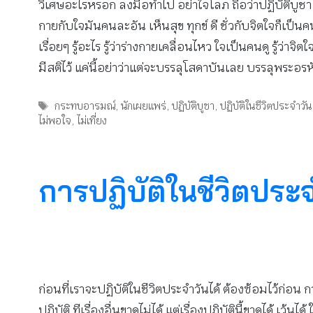
วิเศษอะไรหรอก ลงมือทำไป อย่าใจโลภ ถือว่าปฏิบัติบูชา ว
กายกับใจมันคนละอัน เห็นสุข ทุกข์ ดี ชั่วกับจิตใจก็เป็นค
เรื่อยๆ รู้อะไร รู้ว่าร่างกายเคลื่อนไหว ใจเป็นคนดู รู้ว่า
มีสติไว้ แค่นี้อย่าว่าแต่จะบรรลุโสดาบันเลย บรรลุพระอรห
Tags
กระทบอารมณ์
,
นักเผยแพร่
,
ปฏิบัติบูชา
,
ปฏิบัติในชีวิตประจำวัน
ไม่พอใจ
,
ไม่เที่ยง
การปฏิบัติในชีวิตประ
ก่อนที่เราจะปฏิบัติในชีวิตประจำวันได้ ต้องซ้อมไว้ก่อน ก
ปฏิบัติ ทีเรื่องอื่นขาดไม่ได้ แต่เรื่องปฏิบัตินี้ขาดได้ 