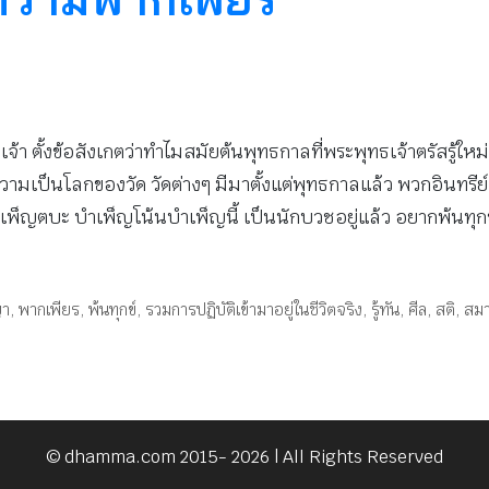
้า ตั้งข้อสังเกตว่าทำไมสมัยต้นพุทธกาลที่พระพุทธเจ้าตรัสรู้ใ
ความเป็นโลกของวัด วัดต่างๆ มีมาตั้งแต่พุทธกาลแล้ว พวกอินทรี
ำเพ็ญตบะ บำเพ็ญโน้นบำเพ็ญนี้ เป็นนักบวชอยู่แล้ว อยากพ้นทุกข์ แ
ญา
,
พากเพียร
,
พ้นทุกข์
,
รวมการปฏิบัติเข้ามาอยู่ในชีวิตจริง
,
รู้ทัน
,
ศีล
,
สติ
,
สมา
© dhamma.com 2015- 2026 | All Rights Reserved