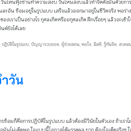
ันไหนฟุ้งซ่านทำความสงบ วันไหนสงบแล้วทำจิตตั้งมั่นด้วยการรู้เ
นละอัน ซ้อมอยู่ในรูปแบบ เสร็จแล้วออกมาอยู่ในชีวิตจริง พอร่างกาย
จิตใจของเราเป็นอย่างไร กุศลเกิดหรืออกุศลเกิด ฝึกเรื่อยๆ แล้วจะเข้
ันต์ยังได้เลย
,
ปฏิบัติในรูปแบบ
,
ปัญญารวบยอด
,
ผู้ช่วยสอน
,
พอใจ
,
มีสติ
,
รู้ทันจิต
,
สวดมน
จำวัน
ารซ้อมก็คือการปฏิบัติในรูปแบบ แล้วต้องมีวินัยในตัวเอง ถ้าเราไม
เว้นได้ ใจมันไม่เด็ดพอ ใจแบบนี้โอกาสได้มรรคผล ยาก ต้องใจเด็ดจริงๆ