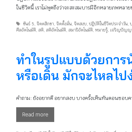
ในชีวิตนี้ เราไม่พูดถึงว่าจะสะสมบารมีอีกหลายภพหลายชา
Tags
ขันธ์ 5
,
จิตตสิกขา
,
จิตตั้งมั่น
,
จิตสงบ
,
ปฏิบัติในชีวิตประจำวัน
,
ป
ศีลอัตโนมัติ
,
สติ
,
สติอัตโนมัติ
,
สมาธิอัตโนมัติ
,
หมายรู้
,
เจริญปัญญ
ทำในรูปแบบด้วยการนั
หรือเดิน มักจะไหลไป
คำถาม: ยังอยากดี อยากสงบ บางครั้งเห็นทันตอนชอบ
Read more