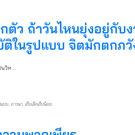
ตัว ถ้าวันไหนยุ่งอยู่กับง
ติในรูปแบบ จิตมักตกภวั
็นวิห …
ูปแบบ
,
ภาวนา
,
เก็บเล็กเก็บน้อย
ีความพากเพียร