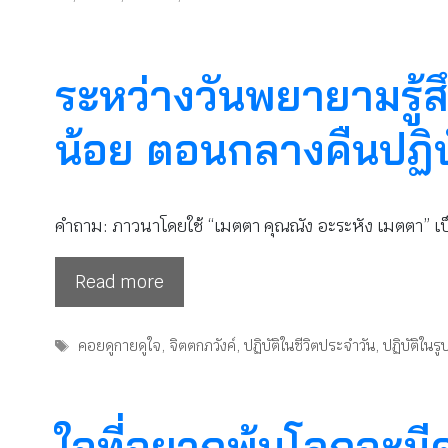
ระหว่างวันพยายามรู้สึก
น้อย ตอนกลางคืนปฏิบั
คำถาม: ภาวนาโดยใช้ “เมตตา คุณณัง อะระหัง เมตตา” เป
Read more
Tags
คอยดูกายดูใจ
,
จิตตกภวังค์
,
ปฏิบัติในชีวิตประจำวัน
,
ปฏิบัติในร
ใจที่อยากพ้นโลกจะม