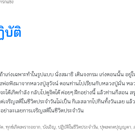
ทรกแซง
บัติ
้าเก่งเฉพาะทำในรูปแบบ นั่งสมาธิ เดินจงกรม เก่งตอนนั้น อยู่ในช
่อฟังมาจากหลวงปู่สุวัจน์ ตอนท่านไปเรียนกับหลวงปู่มั่น หลวงปู่ม
ะได้เกิดกำลัง กลับไปดูจิตได้ ค่อยๆ ฝึกอย่างนี้ แล้วท่านก็สอน ส
แต่เจริญสติในชีวิตประจำวันไม่เป็น กิเลสลากไปกินทั้งวันเลย แล
นเราอย่าละเลยการเจริญสติในชีวิตประจำวัน
ิต
,
ทุกข์เกิดเพราะอยาก
,
บังเอิญ
,
ปฏิบัติในชีวิตประจำวัน
,
ปุพเพกตปุญญตา
,