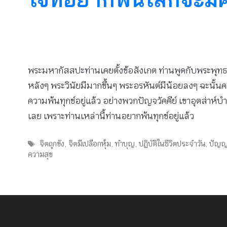
พระมหากัสสปะท่านเคยตั้งข้อสังเกต ท่านพูดกับพระพุทธเจ
หลังๆ พระวินัยมีมากขึ้นๆ พระอรหันต์มีน้อยลงๆ ฉะนั้น
ความพ้นทุกข์อยู่แล้ว อย่างพวกปัญจวัคคีย์ เขาอุตส่าห์บ
เลย เพราะท่านเหล่านี้ท่านอยากพ้นทุกข์อยู่แล้ว
Tags
จิตถูกขัง
,
จิตมีเปลือกหุ้ม
,
ทำบุญ
,
ปฏิบัติในชีวิตประจำวัน
,
ปัญ
ความสุข