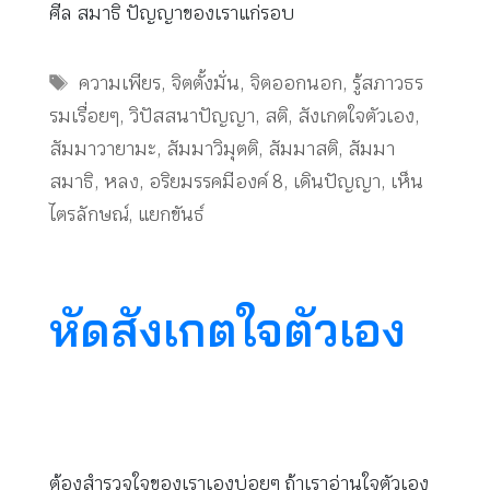
ศีล สมาธิ ปัญญาของเราแก่รอบ
Tags
ความเพียร
,
จิตตั้งมั่น
,
จิตออกนอก
,
รู้สภาวธร
รมเรื่อยๆ
,
วิปัสสนาปัญญา
,
สติ
,
สังเกตใจตัวเอง
,
สัมมาวายามะ
,
สัมมาวิมุตติ
,
สัมมาสติ
,
สัมมา
สมาธิ
,
หลง
,
อริยมรรคมีองค์ 8
,
เดินปัญญา
,
เห็น
ไตรลักษณ์
,
แยกขันธ์
หัดสังเกตใจตัวเอง
ต้องสำรวจใจของเราเองบ่อยๆ ถ้าเราอ่านใจตัวเอง