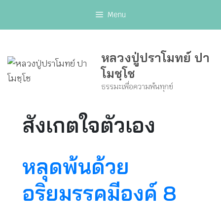
Skip
Menu
to
content
หลวงปู่ปราโมทย์ ปา
โมชฺโช
ธรรมะเพื่อความพ้นทุกข์
สังเกตใจตัวเอง
หลุดพ้นด้วย
อริยมรรคมีองค์ 8