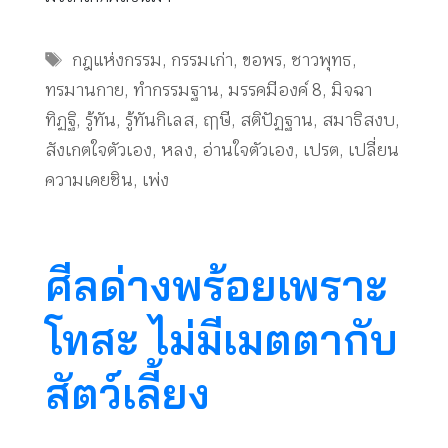
Tags
กฎแห่งกรรม
,
กรรมเก่า
,
ขอพร
,
ชาวพุทธ
,
ทรมานกาย
,
ทำกรรมฐาน
,
มรรคมีองค์ 8
,
มิจฉา
ทิฏฐิ
,
รู้ทัน
,
รู้ทันกิเลส
,
ฤๅษี
,
สติปัฏฐาน
,
สมาธิสงบ
,
สังเกตใจตัวเอง
,
หลง
,
อ่านใจตัวเอง
,
เปรต
,
เปลี่ยน
ความเคยชิน
,
เพ่ง
ศีลด่างพร้อยเพราะ
โทสะ ไม่มีเมตตากับ
สัตว์เลี้ยง