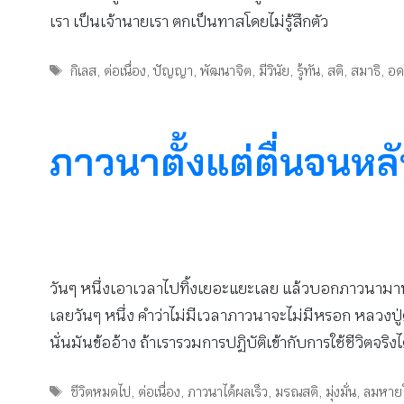
เรา เป็นเจ้านายเรา ตกเป็นทาสโดยไม่รู้สึกตัว
Tags
กิเลส
,
ต่อเนื่อง
,
ปัญญา
,
พัฒนาจิต
,
มีวินัย
,
รู้ทัน
,
สติ
,
สมาธิ
,
อ
ภาวนาตั้งแต่ตื่นจนหล
วันๆ หนึ่งเอาเวลาไปทิ้งเยอะแยะเลย แล้วบอกภาวนามาห
เลยวันๆ หนึ่ง คำว่าไม่มีเวลาภาวนาจะไม่มีหรอก หลวงปู่ดู
นั่นมันข้ออ้าง ถ้าเรารวมการปฏิบัติเข้ากับการใช้ชีวิตจริ
Tags
ชีวิตหมดไป
,
ต่อเนื่อง
,
ภาวนาได้ผลเร็ว
,
มรณสติ
,
มุ่งมั่น
,
ลมหาย