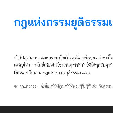
กฎแห่งกรรมยุติธรรม
ทำวิปัสสนาพอสมควร พอจิตเริ่มเหนื่อยก็หยุด อย่าตะบี้ต
เจริญให้มาก ไม่ขี้เกียจไม่ใช่นานๆ ทำที ทำให้ได้ทุกวันๆ ท
ได้หรอกอีกนาน กฎแห่งกรรมยุติธรรมเสมอ
Tags
กฎแห่งกรรม
,
ตั้งมั่น
,
ทำให้ถูก
,
ทำให้พอ
,
ผุ้รู้
,
รู้ทันจิต
,
วิปัสสนา