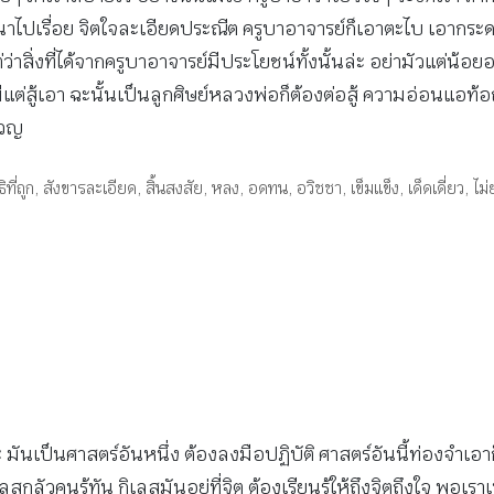
ปเรื่อย จิตใจละเอียดประณีต ครูบาอาจารย์ก็เอาตะไบ เอากระดาษ
 แต่ว่าสิ่งที่ได้จากครูบาอาจารย์มีประโยชน์ทั้งนั้นล่ะ อย่ามัวแต
่สู้เอา ฉะนั้นเป็นลูกศิษย์หลวงพ่อก็ต้องต่อสู้ ความอ่อนแอท้อ
ครวญ
ที่ถูก
,
สังขารละเอียด
,
สิ้นสงสัย
,
หลง
,
อดทน
,
อวิชชา
,
เข็มแข็ง
,
เด็ดเดี่ยว
,
ไม
เป็นศาสตร์อันหนึ่ง ต้องลงมือปฏิบัติ ศาสตร์อันนี้ท่องจำเอาก็
เลสกลัวคนรู้ทัน กิเลสมันอยู่ที่จิต ต้องเรียนรู้ให้ถึงจิตถึงใจ พอเ