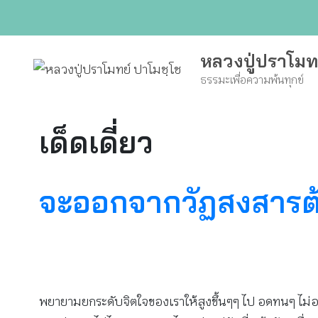
Skip
to
content
หลวงปู่ปราโมท
ธรรมะเพื่อความพ้นทุกข์
เด็ดเดี่ยว
จะออกจากวัฏสงสารต้
พยายามยกระดับจิตใจของเราให้สูงขึ้นๆๆ ไป อดทนๆ ไม่อดท