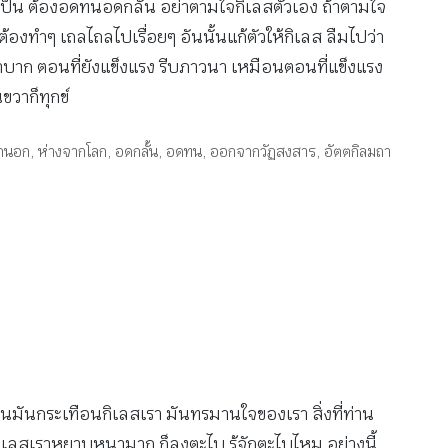
ำเป็น ต้องอดทนอดกลั้น อย่าตามใจกิเลสตัวเอง ถ้าตามใจ
้องทำๆ เถลไถลไปเรื่อยๆ อันนั้นแก้ตัวให้กิเลส ลืมไปว่า
าลำบาก ตอนที่ยังแข็งแรง รีบภาวนา เหมือนตอนที่แข็งแรง
ขวาก็ทุกข์
อกนอก
,
ห่างจากโลก
,
อดกลั้น
,
อดทน
,
ออกจากวัฏสงสาร
,
อัตตกิลมถา
อนมันกระเทือนกิเลสเรา มันทรมานใจของเรา สิ่งที่ท่าน
ากิเลสเราหยาบหนามาก ก็ลงตะไบ รู้จักตะไบไหม อย่างนี้