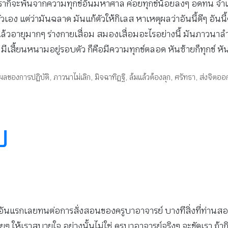
หนึ่งเราก็จะพ้นจากความทุกข์อันมหาศาล ค่อยทุกข์น้อยลงๆ อดทน จ
ง แต่ว่ามันฉลาด มันแก้ตัวให้กิเลส หาเหตุผลว่าอันนี้ดีๆ อันนี้ต
่คน แล้วอายุมากๆ ร่างกายเสื่อม สมองเสื่อมอะไรอย่างนี้ มันภาวน
 มีเสี้ยนหนามอยู่รอบตัว ก็คือมีความทุกข์ตลอด หันซ้ายก็ทุกข์ หัน
ผลของการปฏิบัติ
,
ภาวนาไม่เลิก
,
มิจฉาทิฏฐิ
,
ล้มแล้วต้องลุก
,
ศรัทธา
,
ส่งจิตอ
ป
ง อันแรกเลยทนต่อการสั่งสอนของครูบาอาจารย์ บางทีสิ่งที่ท่านส
 ให้เราสบายใจ อย่างนั้นไม่ใช่ ครูบาอาจารย์จริงๆ จะขัดเรา ถ้