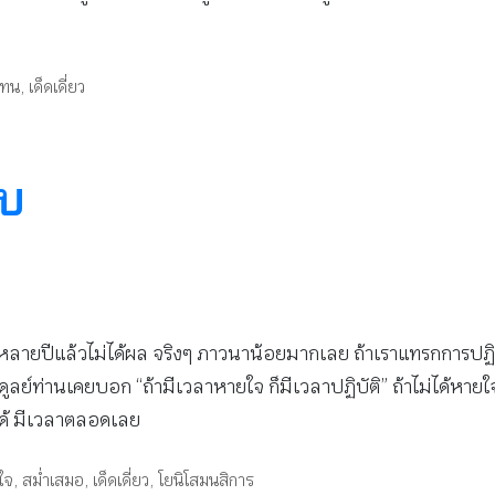
ดทน
,
เด็ดเดี่ยว
ับ
ลายปีแล้วไม่ได้ผล จริงๆ ภาวนาน้อยมากเลย ถ้าเราแทรกการปฏิบ
ลย์ท่านเคยบอก “ถ้ามีเวลาหายใจ ก็มีเวลาปฏิบัติ” ถ้าไม่ได้หายใจแล
งได้ มีเวลาตลอดเลย
ใจ
,
สม่ำเสมอ
,
เด็ดเดี่ยว
,
โยนิโสมนสิการ