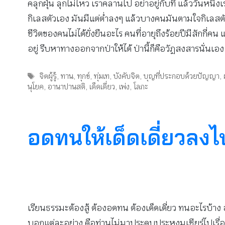
คลุกฝุ่น ลุกไม่ไหว เราคลานไป อย่าอยู่กับที่ แล้ววัน
กิเลสตัวเอง มันมีแต่ต่ำลงๆ แล้วบางคนมันตามใจกิเลสตัวเอ
ชีวิตของคนไม่ได้ยั่งยืนอะไร คนที่อายุถึงร้อยปีมีสักกี
อยู่ รีบหาทางออกจากป่าให้ได้ ป่านี้ก็คือวัฏสงสารนั่นเอง
Tags
จิตผู้รู้
,
ทาน
,
ทุกข์
,
ทุ่มเท
,
บังคับจิต
,
บุญที่ประกอบด้วยปัญญา
,
นุโยค
,
อานาปานสติ
,
เด็ดเดี่ยว
,
เพ่ง
,
โลภะ
อดทนให้เด็ดเดี่ยวลงไ
เรียนธรรมะต้องสู้ ต้องอดทน ต้องเด็ดเดี่ยว ทนอะไรบ้า
บอกแต่ละอย่าง คือท่านไม่มาประคบประหงมเชียร์ไปเรื่อยๆ