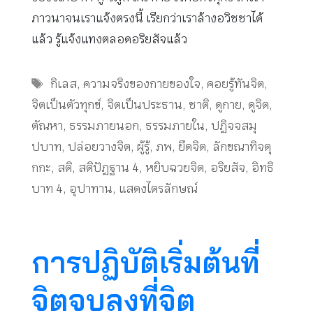
ภาวนาจนเราแจ้งตรงนี้ เรียกว่าเราล้างอวิชชาได้
แล้ว รู้แจ้งแทงตลอดอริยสัจแล้ว
Tags
กิเลส
,
ความจริงของกายของใจ
,
คอยรู้ทันจิต
,
จิตเป็นตัวทุกข์
,
จิตเป็นประธาน
,
ชาติ
,
ดูกาย
,
ดูจิต
,
ตัณหา
,
ธรรมภายนอก
,
ธรรมภายใน
,
ปฏิจจสมุ
ปบาท
,
ปล่อยวางจิต
,
ผู้รู้
,
ภพ
,
ยึดจิต
,
ลักขณาทิจตุ
กกะ
,
สติ
,
สติปัฏฐาน 4
,
หยิบฉวยจิต
,
อริยสัจ
,
อิทธิ
บาท 4
,
อุปาทาน
,
แสดงไตรลักษณ์
การปฏิบัติเริ่มต้นที่
จิตจบลงที่จิต