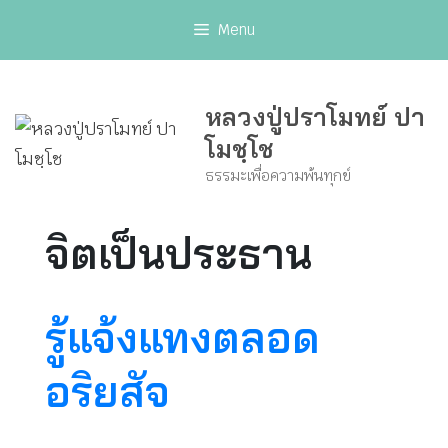
Skip
Menu
to
content
หลวงปู่ปราโมทย์ ปา
โมชฺโช
ธรรมะเพื่อความพ้นทุกข์
จิตเป็นประธาน
รู้แจ้งแทงตลอด
อริยสัจ