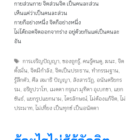
กายส่วนกาย จิตส่วนจิต เป็นคนละส่วน
เห็นแค่ว่าเป็นคนละส่วน
กายก็อย่างหนึ่ง จิตก็อย่างหนึ่ง
ไม่ได้ถอดจิตออกจากร่าง อยู่ด้วยกันแต่เป็นคนละ
อัน
Tags
การเจริญปัญญา
,
ของถูกรู้
,
คนรู้คนดู
,
ฆนะ
,
จิต
ตั้งมั่น
,
จิตมีกำลัง
,
จิตเป็นประธาน
,
ทำกรรมฐาน
,
รู้สึกตัว
,
ศีล สมาธิ ปัญญา
,
สังสารวัฏ
,
อนันตริยกร
รม
,
อริยูปวาโท
,
เมตตา กรุณา มุทิตา อุเบกขา
,
แยก
ขันธ์
,
แยกรูปแยกนาม
,
ไตรลักษณ์
,
ไม่ต้องแก้จิต
,
ไม่
ประมาท
,
ไม่เที่ยง เป็นทุกข์ เป็นอนัตตา