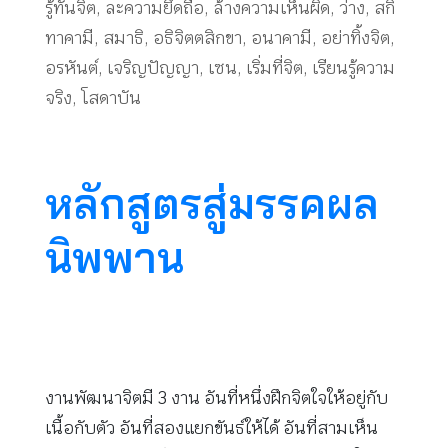
รู้ทันจิต
,
ละความยึดถือ
,
ล้างความเห็นผิด
,
ว่าง
,
สกิ
ทาคามี
,
สมาธิ
,
อธิจิตตสิกขา
,
อนาคามี
,
อย่าทิ้งจิต
,
อรหันต์
,
เจริญปัญญา
,
เซน
,
เริ่มที่จิต
,
เรียนรู้ความ
จริง
,
โสดาบัน
หลักสูตรสู่มรรคผล
นิพพาน
งานพัฒนาจิตมี 3 งาน อันที่หนึ่งฝึกจิตใจให้อยู่กับ
เนื้อกับตัว อันที่สองแยกขันธ์ให้ได้ อันที่สามเห็น