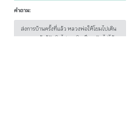
คำถาม:
ส่งการบ้านครั้งที่แล้ว หลวงพ่อให้โยมไปเดิน
จงกรมแล้วรู้ทันจิตไป เอาจิตเป็นหลัก ไม่ได้
เอาคำบริกรรมหรือการเดินเป็นหลัก โยมก็นำ
ไปปฏิบัติตาม ก็เริ่มเห็นจิตที่หนีไปคิดได้บ้าง
แต่บางวันก็ยังฟุ้งซ่านอยู่มาก ในระหว่างวันก็
จะพยายามรู้กายที่เคลื่อนไหว แต่ก็ยังมีความ
จงใจและต้องคอยบอกตัวเองบ่อยๆ ให้รู้สึกตัว
ถ้าวันไหนลืมเตือนตัวเองก็จะเผลอไปนาน ขอ
หลวงพ่อเมตตาชี้แนะข้อผิดพลาด และขอ
การบ้านไปปฏิบัติให้พัฒนาต่อไปด้วยค่ะ