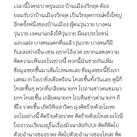
เวลานี้โรคระบาดรุนแรง บ้านเมืองวิกฤต ต้อง
ยอมรับว่าบ้านเมืองวิกฤต เป็นวิกฤตการณ์ครั้งใหญ่
อีกครั้งหนึ่งของบ้านเมือง ผู้คนวุ่นวาย บางคน
วุ่นวาย เจตนาแกล้งให้วุ่นวาย มีผลประโยชน์
แอบแฝง บางคนแตกตื่นแล้ววุ่นวาย บางคนก็มี
กิเลสอย่างอื่น เช่น อยากโอ้อวด อยากแสดงความ
คิดความเห็นอะไรอย่างนี้ พวกนี้มันช่วยกันเพิ่ม
ข้อมูลขยะขึ้นมาเต็มไปหมดเลย ข้อมูลขยะนี้ยิ่งเรา
เสพมาก ใจเรายิ่งเดือดร้อน โทสะขึ้นทั้งวันเลย ดูนี่ก็
โทสะขึ้นๆ พวกที่เกลียดนายกฯ ไปอ่านข่าวคนชมนา
ยกฯ โทสะขึ้น เกลียดนายกฯ ไปเห็นข่าวด่านายกฯ ก็
ดีใจ ราคะขึ้น เกิดวิหิงสาวิตก มุ่งคิดร้ายด้วยโมหะ
อะไรอย่างนี้ คิดร้ายด้วยราคะ คิดร้ายด้วยโทสะอะไรนี่
ใจเราวนเวียนอยู่ในเรื่องมิจฉาสังกัปปะ คิดก็คิดไป
ด้วยอำนาจของราคะ คิดไปด้วยอำนาจของโทสะ คิด