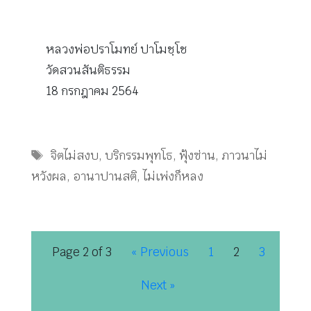
หลวงพ่อปราโมทย์ ปาโมชฺโช
วัดสวนสันติธรรม
18 กรกฎาคม 2564
Tags
จิตไม่สงบ
,
บริกรรมพุทโธ
,
ฟุ้งซ่าน
,
ภาวนาไม่
หวังผล
,
อานาปานสติ
,
ไม่เพ่งก็หลง
Page 2 of 3
« Previous
1
2
3
Next »