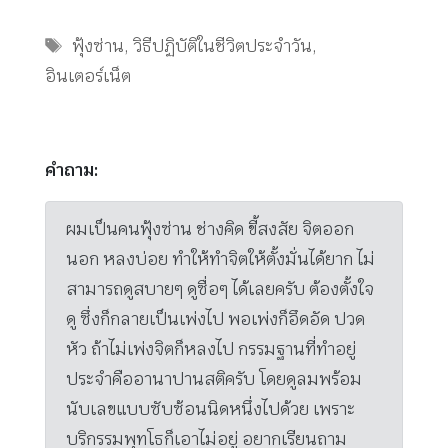
Tags
ฟุ้งซ่าน
,
วิธีปฏิบัติในชีวิตประจำวัน
,
อินเตอร์เน็ต
คำถาม:
ผมเป็นคนฟุ้งซ่าน ช่างคิด ขี้สงสัย จิตออก
นอก หลงบ่อย ทำให้ทำจิตให้ตั้งมั่นได้ยาก ไม่
สามารถดูสบายๆ ดูซื่อๆ ได้เลยครับ ต้องตั้งใจ
ดู ซึ่งก็กลายเป็นเพ่งไป พอเพ่งก็อึดอัด ปวด
หัว ถ้าไม่เพ่งจิตก็หลงไป กรรมฐานที่ทำอยู่
ประจำคืออานาปานสติครับ โดยดูลมพร้อม
นับเลขแบบซับซ้อนนิดหนึ่งไปด้วย เพราะ
บริกรรมพุทโธก็เอาไม่อยู่ อยากเรียนถาม