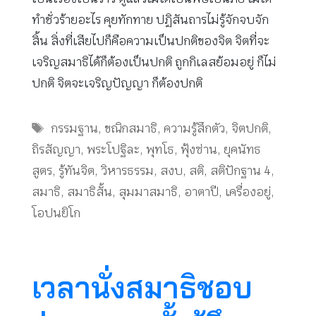
ทำชั่วร้ายอะไร คุยทักทาย ปฏิสันถารไม่รู้จักจบจัก
สิ้น สิ่งที่เสียไปก็คือความเป็นปกติของจิต จิตที่จะ
เจริญสมาธิได้ก็ต้องเป็นปกติ ถูกกิเลสย้อมอยู่ ก็ไม่
ปกติ จิตจะเจริญปัญญา ก็ต้องปกติ
Tags
กรรมฐาน
,
ขณิกสมาธิ
,
ความรู้สึกตัว
,
จิตปกติ
,
ถิรสัญญา
,
พระโปฐิละ
,
พุทโธ
,
ฟุ้งซ่าน
,
ยุคนัทธ
สูตร
,
รู้ทันจิต
,
วิหารธรรม
,
สงบ
,
สติ
,
สติปักฐาน 4
,
สมาธิ
,
สมาธิสั้น
,
สุมมาสมาธิ
,
อาตาปี
,
เครื่องอยู่
,
โอปนยิโก
เวลานั่งสมาธิชอบ