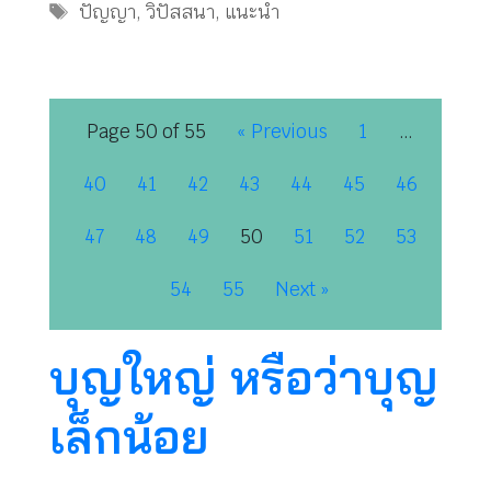
Tags
ปัญญา
,
วิปัสสนา
,
แนะนำ
Page 50 of 55
« Previous
1
…
40
41
42
43
44
45
46
47
48
49
50
51
52
53
54
55
Next »
บุญใหญ่ หรือว่าบุญ
เล็กน้อย