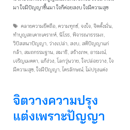
มา ใจมีปัญญาขึ้นมา ใจก็ค่อยสงบ ใจมีความสุข
Tags
คลายความยึดถือ
,
ความทุกข์
,
จงใจ
,
จิตตั้งมั่น
,
ทำบุญสะเดาะเคราะห์
,
นิโรธ
,
พิจารณาธรรมะ
,
วิปัสสนาปัญญา
,
ว่างเปล่า
,
สงบ
,
สติปัญญาแก่
กล้า
,
สมถกรรมฐาน
,
สมาธิ
,
สร้างภพ
,
อารมณ์
,
เจริญเมตตา
,
แก้ง่วง
,
โลกวุ่นวาย
,
ใจปล่อยวาง
,
ใจ
มีความสุข
,
ใจมีปัญญา
,
ไตรลักษณ์
,
ไม่ปรุงแต่ง
จิตวางความปรุง
แต่งเพราะปัญญา