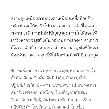
ความสุขเหมือนภาพลวงตาเหมือนเหยื่อที่อยู่ข้าง
หน้า หลอกให้เราวิ่งไปหาตลอดเวลา แล้วก็ไม่เจอ
พระพุทธเจ้าท่านมีสติมีปัญญาสูง ท่านไม่ได้สอนให้
เราวิ่งหาความสุขซึ่งมันเหมือนภาพลวงตา หาเท่าไร
ก็ไม่เจอเสียที ท่านบอกว่าเป้าหมายสูงสุดในชีวิตเรา
ต้องพ้นจากความทุกข์ให้ได้ คือท่านมีสติมีปัญญาสูง
Tags
ขันธ์แยก
,
ความทุกข์
,
ความสุข
,
ความอยาก
,
จิต
ตั้งมั่น
,
จิตถูกบีบคั้น
,
จิตมีกำลัง
,
ตัณหา
,
ตั้งใจ
ปฏิบัติ
,
ถือศีล
,
นิพพาน
,
ปรารภความเพียร
,
พัฒนา
สมาธิ
,
มรรคผล
,
มักน้อย
,
วิมุตติญาณทัสสนะ
,
วิเวก
,
สักกายทิฏฐิ
,
สันโดษ
,
เจริญปัญญา
,
เรียน
แล้วต้องทำ
,
ไตรลักษณ์
,
ไม่คลุกคลี
,
ไม่เที่ยง