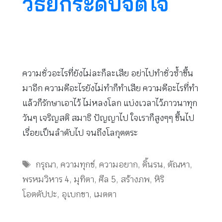
วิธียกระดับจิตใจ
ความชั่วอะไรที่ยังไม่ละก็ละเสีย อย่าไปทำชั่วซ้ำขึ้น
มาอีก ความดีอะไรยังไม่ทำก็ทำเสีย ความดีอะไรที่ทำ
แล้วก็รักษาเอาไว้ ไม่หลงโลก แบ่งเวลาไว้ภาวนาทุก
วันๆ เจริญสติ สมาธิ ปัญญาไป ใจเราก็สูงๆๆ ขึ้นไป
เรื่อยเป็นลำดับไป จนถึงโลกุตตระ
Tags
กรุณา
,
ความทุกข์
,
ความอยาก
,
ดิ้นรน
,
ตัณหา
,
พรหมวิหาร 4
,
มุทิตา
,
ศีล 5
,
สร้างภพ
,
หิริ
โอตตัปปะ
,
อุเบกขา
,
เมตตา