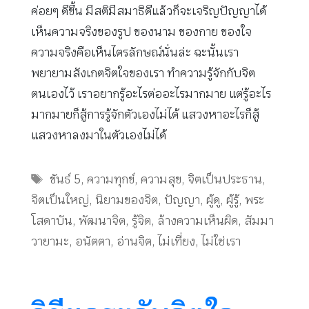
ค่อยๆ ดีขึ้น มีสติมีสมาธิดีแล้วก็จะเจริญปัญญาได้
เห็นความจริงของรูป ของนาม ของกาย ของใจ
ความจริงคือเห็นไตรลักษณ์นั่นล่ะ ฉะนั้นเรา
พยายามสังเกตจิตใจของเรา ทำความรู้จักกับจิต
ตนเองไว้ เราอยากรู้อะไรต่ออะไรมากมาย แต่รู้อะไร
มากมายก็สู้การรู้จักตัวเองไม่ได้ แสวงหาอะไรก็สู้
แสวงหาลงมาในตัวเองไม่ได้
Tags
ขันธ์ 5
,
ความทุกข์
,
ความสุข
,
จิตเป็นประธาน
,
จิตเป็นใหญ่
,
นิยามของจิต
,
ปัญญา
,
ผู้ดู
,
ผู้รู้
,
พระ
โสดาบัน
,
พัฒนาจิต
,
รู้จิต
,
ล้างความเห็นผิด
,
สัมมา
วายามะ
,
อนัตตา
,
อ่านจิต
,
ไม่เที่ยง
,
ไม่ใช่เรา