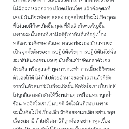
เราก็จะสะอาด การเลี้ยงชีวิตทำมาหากินก็จะสะอาด
ไม่ฉ้อฉลหลอกลวง เบียดเบียนใคร แล้วก็อกุศลที่
เคยมีมันก็จะค่อยๆ ลดลง อกุศลใหม่ก็จะไม่เกิด กุศล
ที่ไม่เคยมีก็จะเกิดขึ้น กุศลที่มีแล้วก็จะเจริญขึ้น
เพราะฉะนั้นตรงที่เรามีสติรู้เท่าทันสิ่งที่อยู่เบื้อง
หลังความคิดของตัวเอง หลวงพ่อมอง มันแทบจะ
เป็นจุดตั้งต้นของการปฏิบัติจริงๆ การปฏิบัติไม่ใช่นั่ง
สมาธิเดินจงกรมเฉยๆ มันตั้งแต่ว่าขัดเกลาตัวเอง
ด้วยศีล หรือดูแลคำพูด การกระทำ การเลี้ยงชีวิตของ
ตัวเองให้ดี ไม่ทำไปด้วยอำนาจของกิเลส แล้วก็ถัด
จากนั้นตัวสมาธิมันก็จะเกิดขึ้น คือจิตใจเราเป็นปกติ
ไม่ถูกกิเลสผลักดันให้วิ่งพล่านๆ เหมือนหมาถูกน้ำ
ร้อน พอจิตใจเราเป็นปกติ จิตใจมันก็สงบ เพราะ
ฉะนั้นศีลไม่ใช่เรื่องเล็ก ถ้าศีลของเราเสีย อย่ามาคุย
เรื่องสมาธิ ถ้าไม่มีสมาธิที่ถูกต้อง อย่ามาพูดเรื่อง