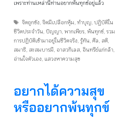
เพราะท่านเหล่านี้ท่านอยากพ้นทุกข์อยู่แล้ว
Tags
จิตถูกขัง
,
จิตมีเปลือกหุ้ม
,
ทำบุญ
,
ปฏิบัติใน
ชีวิตประจำวัน
,
ปัญญา
,
พากเพียร
,
พ้นทุกข์
,
รวม
การปฏิบัติเข้ามาอยู่ในชีวิตจริง
,
รู้ทัน
,
ศีล
,
สติ
,
สมาธิ
,
สะสมบารมี
,
อาสวกิเลส
,
อินทรีย์แก่กล้า
,
อ่านใจตัวเอง
,
แสวงหาความสุข
อยากได้ความสุข
หรืออยากพ้นทุกข์