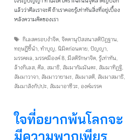
เจริญปัญญา ทำไม่ได้ เพราะฉะนั้นจุดสำคัญบอก
แล้วว่าศีลเราจะดี ถ้าเราคอยรู้เท่าทันสิ่งที่อยู่เบื้อง
หลังความคิดของเรา
Tags
กิเลสครอบงำจิต
,
จิตตานุปัสสนาสติปัฏฐาน
,
ทฤษฎีชี้นำ
,
ทำบุญ
,
นิมิตก่อนตาย
,
ปัญญา
,
มรรคผล
,
มรรคมีองค์ 8
,
มีสติรักษาจิต
,
รู้เท่าทัน
,
ล้างกิเลส
,
ศีล
,
สมาธิ
,
สัมมากัมมันตะ
,
สัมมาทิฏฐิ
,
สัมมาวาจา
,
สัมมาวายามะ
,
สัมมาสติ
,
สัมมาสมาธิ
,
สัมมาสังกัปปะ
,
สัมมาอาชีวะ
,
องค์มรรค
ใจที่อยากพ้นโลกจะ
มีความพากเพียร