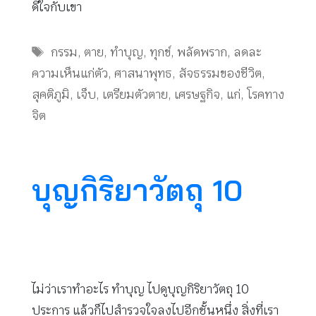
ดีใจกับเขา
Tags
กรรม
,
ตาย
,
ทำบุญ
,
ทุกข์
,
พลัดพราก
,
ลดละ
ความเห็นแก่ตัว
,
ศาสนาพุทธ
,
สัจธรรมของชีวิต
,
สุคติภูมิ
,
เจ็บ
,
เตรียมตัวตาย
,
เศรษฐกิจ
,
แก่
,
โรคทาง
จิต
บุญกิริยาวัตถุ 10
ไม่ว่าเราทำอะไร ทำบุญ ไปดูบุญกิริยาวัตถุ 10
ประการ แล้วก็ไปสำรวจใจลงไปอีกชั้นหนึ่ง สิ่งที่เรา