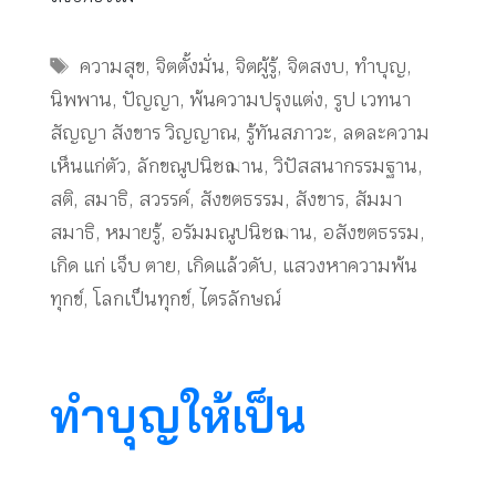
Tags
ความสุข
,
จิตตั้งมั่น
,
จิตผู้รู้
,
จิตสงบ
,
ทำบุญ
,
นิพพาน
,
ปัญญา
,
พ้นความปรุงแต่ง
,
รูป เวทนา
สัญญา สังขาร วิญญาณ
,
รู้ทันสภาวะ
,
ลดละความ
เห็นแก่ตัว
,
ลักขณูปนิชฌาน
,
วิปัสสนากรรมฐาน
,
สติ
,
สมาธิ
,
สวรรค์
,
สังขตธรรม
,
สังขาร
,
สัมมา
สมาธิ
,
หมายรู้
,
อรัมมณูปนิชฌาน
,
อสังขตธรรม
,
เกิด แก่ เจ็บ ตาย
,
เกิดแล้วดับ
,
แสวงหาความพ้น
ทุกข์
,
โลกเป็นทุกข์
,
ไตรลักษณ์
ทำบุญให้เป็น