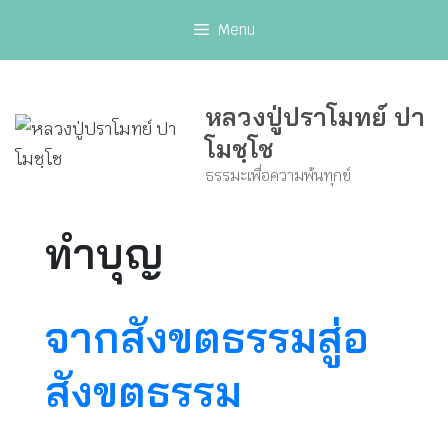
Skip
Menu
to
content
หลวงปู่ปราโมทย์ ปา
โมชฺโช
ธรรมะเพื่อความพ้นทุกข์
ทำบุญ
จากสังขตธรรมสู่อ
สังขตธรรม