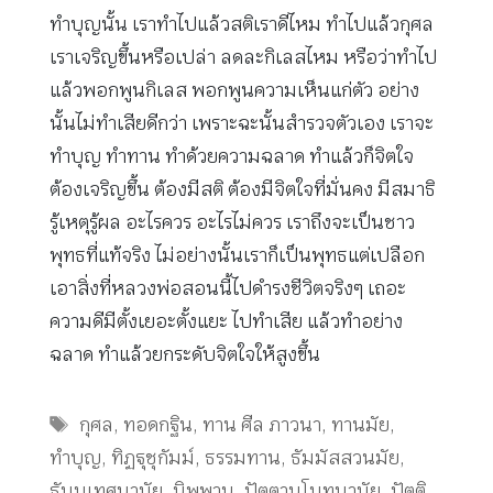
ทำบุญนั้น เราทำไปแล้วสติเราดีไหม ทำไปแล้วกุศล
เราเจริญขึ้นหรือเปล่า ลดละกิเลสไหม หรือว่าทำไป
แล้วพอกพูนกิเลส พอกพูนความเห็นแก่ตัว อย่าง
นั้นไม่ทำเสียดีกว่า เพราะฉะนั้นสำรวจตัวเอง เราจะ
ทำบุญ ทำทาน ทำด้วยความฉลาด ทำแล้วก็จิตใจ
ต้องเจริญขึ้น ต้องมีสติ ต้องมีจิตใจที่มั่นคง มีสมาธิ
รู้เหตุรู้ผล อะไรควร อะไรไม่ควร เราถึงจะเป็นชาว
พุทธที่แท้จริง ไม่อย่างนั้นเราก็เป็นพุทธแต่เปลือก
เอาสิ่งที่หลวงพ่อสอนนี้ไปดำรงชีวิตจริงๆ เถอะ
ความดีมีตั้งเยอะตั้งแยะ ไปทำเสีย แล้วทำอย่าง
ฉลาด ทำแล้วยกระดับจิตใจให้สูงขึ้น
Tags
กุศล
,
ทอดกฐิน
,
ทาน ศีล ภาวนา
,
ทานมัย
,
ทำบุญ
,
ทิฏฐุชุกัมม์
,
ธรรมทาน
,
ธัมมัสสวนมัย
,
ธัมมเทศนามัย
,
นิพพาน
,
ปัตตานุโมทนามัย
,
ปัตติ