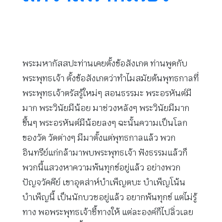
พระมหากัสสปะท่านเคยตั้งข้อสังเกต ท่านพูดกับ
พระพุทธเจ้า ตั้งข้อสังเกตว่าทำไมสมัยต้นพุทธกาลที่
พระพุทธเจ้าตรัสรู้ใหม่ๆ สอนธรรมะ พระอรหันต์มี
มาก พระวินัยมีน้อย มาช่วงหลังๆ พระวินัยมีมาก
ขึ้นๆ พระอรหันต์มีน้อยลงๆ ฉะนั้นความเป็นโลก
ของวัด วัดต่างๆ มีมาตั้งแต่พุทธกาลแล้ว พวก
อินทรีย์แก่กล้ามาพบพระพุทธเจ้า ฟังธรรมแล้วก็
พวกนี้แสวงหาความพ้นทุกข์อยู่แล้ว อย่างพวก
ปัญจวัคคีย์ เขาอุตส่าห์บำเพ็ญตบะ บำเพ็ญโน้น
บำเพ็ญนี้ เป็นนักบวชอยู่แล้ว อยากพ้นทุกข์ แต่ไม่รู้
ทาง พอพระพุทธเจ้าชี้ทางให้ แต่ละองค์ก็ไปลิ่วเลย