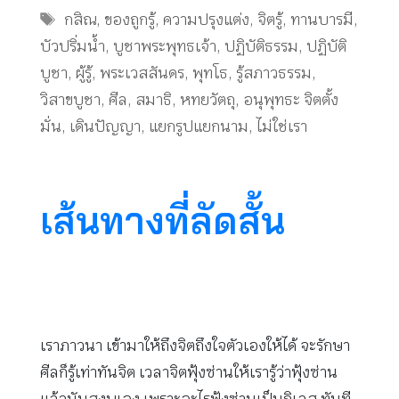
Tags
กสิณ
,
ของถูกรู้
,
ความปรุงแต่ง
,
จิตรู้
,
ทานบารมี
,
บัวปริ่มน้ำ
,
บูชาพระพุทธเจ้า
,
ปฏิบัติธรรม
,
ปฏิบัติ
บูชา
,
ผู้รู้
,
พระเวสสันดร
,
พุทโธ
,
รู้สภาวธรรม
,
วิสาขบูชา
,
ศีล
,
สมาธิ
,
หทยวัตถุ
,
อนุพุทธะ จิตตั้ง
มั่น
,
เดินปัญญา
,
แยกรูปแยกนาม
,
ไม่ใช่เรา
เส้นทางที่ลัดสั้น
เราภาวนา เข้ามาให้ถึงจิตถึงใจตัวเองให้ได้ จะรักษา
ศีลก็รู้เท่าทันจิต เวลาจิตฟุ้งซ่านให้เรารู้ว่าฟุ้งซ่าน