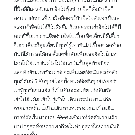
แล้วมันสงบเอง เพราะอะไรฟุ้งซ่านเป็นกิเลส ทันที
ที่มีสติกิเลสดับเลย จิตไม่ฟุ้งซ่าน จิตก็ตั้งมั่นจิตก็
สงบ อาศัยการที่เรามีสติคอยรู้ทันจิตใจตัวเอง กิเลส
ครอบงำจิตไม่ได้ก็ไม่ผิดศีล กิเลสครอบงำจิตไม่ได้ก็มี
สมาธิขึ้นมา อ่านจิตอ่านใจไปเรื่อย จิตเดี๋ยวก็ดีเดี๋ยว
ก็เลว เดี๋ยวก็สุขเดี๋ยวก็ทุกข์ รู้เท่าทันไปเรื่อยๆ สุดท้าย
มันก็ได้มรรคได้ผล ตั้งแต่ขั้นต้นเห็นเลยจิตไม่ใช่เรา
โลกไม่ใช่เรา ขันธ์ 5 ไม่ใช่เรา ในขั้นสุดท้ายที่จะ
แตกหักข้ามภพข้ามชาติ จะเห็นเลยจิตนั่นล่ะคือตัว
ทุกข์ ขันธ์ 5 คือทุกข์ โลกทั้งหมดคือตัวทุกข์ เรียกว่า
เรารู้ทุกข์แจ่มแจ้ง ก็เป็นอันละสมุทัย เกิดสัมผัส
เข้าไปสัมผัส เข้าไปรู้เข้าไปเห็นพระนิพพาน เกิด
อริยมรรคขึ้น นี้เป็นเส้นทางที่เราจะเดิน เป็นเส้น
ทางที่ลัดสั้นมากเลย ตัดตรงเข้ามาที่จิตตัวเอง แล้ว
บาปอกุศลทั้งหลายเราก็จะไม่ทำ กุศลทั้งหลายมันก็