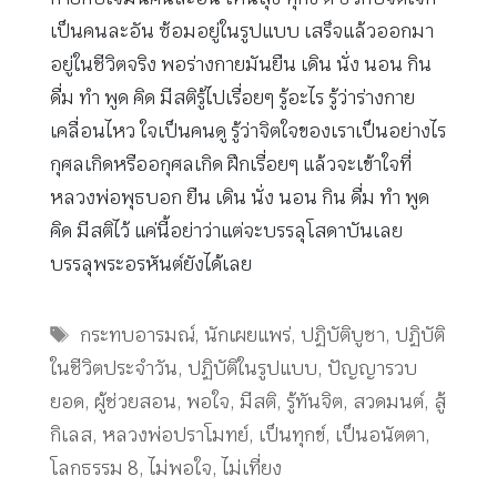
เป็นคนละอัน ซ้อมอยู่ในรูปแบบ เสร็จแล้วออกมา
อยู่ในชีวิตจริง พอร่างกายมันยืน เดิน นั่ง นอน กิน
ดื่ม ทำ พูด คิด มีสติรู้ไปเรื่อยๆ รู้อะไร รู้ว่าร่างกาย
เคลื่อนไหว ใจเป็นคนดู รู้ว่าจิตใจของเราเป็นอย่างไร
กุศลเกิดหรืออกุศลเกิด ฝึกเรื่อยๆ แล้วจะเข้าใจที่
หลวงพ่อพุธบอก ยืน เดิน นั่ง นอน กิน ดื่ม ทำ พูด
คิด มีสติไว้ แค่นี้อย่าว่าแต่จะบรรลุโสดาบันเลย
บรรลุพระอรหันต์ยังได้เลย
Tags
กระทบอารมณ์
,
นักเผยแพร่
,
ปฏิบัติบูชา
,
ปฏิบัติ
ในชีวิตประจำวัน
,
ปฏิบัติในรูปแบบ
,
ปัญญารวบ
ยอด
,
ผู้ช่วยสอน
,
พอใจ
,
มีสติ
,
รู้ทันจิต
,
สวดมนต์
,
สู้
กิเลส
,
หลวงพ่อปราโมทย์
,
เป็นทุกข์
,
เป็นอนัตตา
,
โลกธรรม 8
,
ไม่พอใจ
,
ไม่เที่ยง