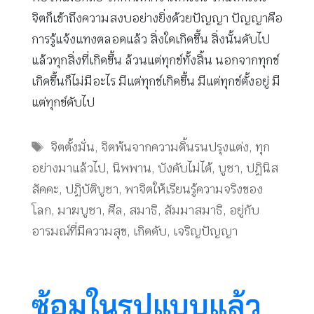
จิตก็เข้าถึงความสงบอย่างยิ่งด้วยปัญญา ปัญญาคือ
การรู้แจ้งแทงตลอดแล้ว สิ่งใดเกิดขึ้น สิ่งนั้นดับไป
แล้วทุกสิ่งที่เกิดขึ้น ล้วนแต่ทุกข์ทั้งสิ้น นอกจากทุกข์
เกิดขึ้นก็ไม่มีอะไร มีแต่ทุกข์เกิดขึ้น มีแต่ทุกข์ตั้งอยู่ มี
แต่ทุกข์ดับไป
Tags
จิตตั้งมั่น
,
จิตพ้นจากความดิ้นรนปรุงแต่ง
,
ทุก
อย่างมาแล้วไป
,
นิพพาน
,
บังคับไม่ได้
,
บูชา
,
ปฏินิส
สัคคะ
,
ปฏิบัติบูชา
,
พาจิตให้เรียนรู้ความจริงของ
โลก
,
มาฆบูชา
,
ศีล
,
สมาธิ
,
สัมมาสมาธิ
,
อยู่กับ
อารมณ์ที่มีความสุข
,
เกิดดับ
,
เจริญปัญญา
ซ้อมในรูปแบบแล้ว