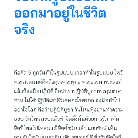
ออกมาอยู่ในชีวิต
จริง
ถือศีล 5 ทุกวันทำในรูปแบบ เวลาทำในรูปแบบ ไหว้
พระสวดมนต์คิดถึงคุณพระพุทธ พระธรรม พระสงฆ์
แล้วก็ลงมือปฏิบัติ ถือว่าเราปฏิบัติบูชาพระคุณของ
ท่าน ไม่ได้ปฏิบัติเอาดีวิเศษอะไรหรอก ลงมือทำไป
อย่าใจโลภ ถือว่าปฏิบัติบูชา วันไหนฟุ้งซ่านทำความ
สงบ วันไหนสงบแล้วทำจิตตั้งมั่นด้วยการรู้เท่าทัน
จิตที่ไหลไปไหลมา มีจิตตั้งมั่นแล้ว แยกขันธ์ เห็น
กายกับใจมันคนละอัน เห็นสุข ทุกข์ ดี ชั่วกับจิตใจก็