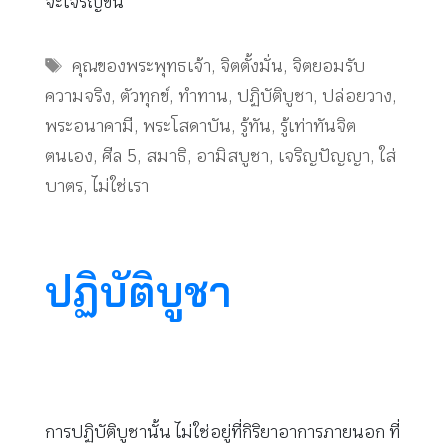
จะเจริญขึ้น
Tags
คุณของพระพุทธเจ้า
,
จิตตั้งมั่น
,
จิตยอมรับ
ความจริง
,
ตัวทุกข์
,
ทำทาน
,
ปฏิบัติบูชา
,
ปล่อยวาง
,
พระอนาคามี
,
พระโสดาบัน
,
รู้ทัน
,
รู้เท่าทันจิต
ตนเอง
,
ศีล 5
,
สมาธิ
,
อามิสบูชา
,
เจริญปัญญา
,
ใส่
บาตร
,
ไม่ใช่เรา
ปฏิบัติบูชา
การปฏิบัติบูชานั้น ไม่ใช่อยู่ที่กิริยาอาการภายนอก ที่