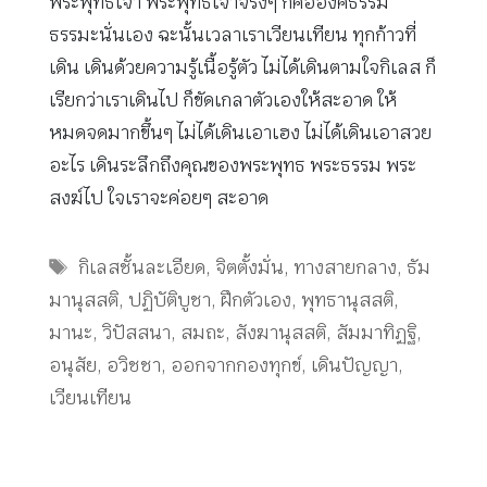
พระพุทธเจ้า พระพุทธเจ้าจริงๆ ก็คือองค์ธรรม
ธรรมะนั่นเอง ฉะนั้นเวลาเราเวียนเทียน ทุกก้าวที่
เดิน เดินด้วยความรู้เนื้อรู้ตัว ไม่ได้เดินตามใจกิเลส ก็
เรียกว่าเราเดินไป ก็ขัดเกลาตัวเองให้สะอาด ให้
หมดจดมากขึ้นๆ ไม่ได้เดินเอาเฮง ไม่ได้เดินเอาสวย
อะไร เดินระลึกถึงคุณของพระพุทธ พระธรรม พระ
สงฆ์ไป ใจเราจะค่อยๆ สะอาด
Tags
กิเลสชั้นละเอียด
,
จิตตั้งมั่น
,
ทางสายกลาง
,
ธัม
มานุสสติ
,
ปฏิบัติบูชา
,
ฝึกตัวเอง
,
พุทธานุสสติ
,
มานะ
,
วิปัสสนา
,
สมถะ
,
สังฆานุสสติ
,
สัมมาทิฏฐิ
,
อนุสัย
,
อวิชชา
,
ออกจากกองทุกข์
,
เดินปัญญา
,
เวียนเทียน