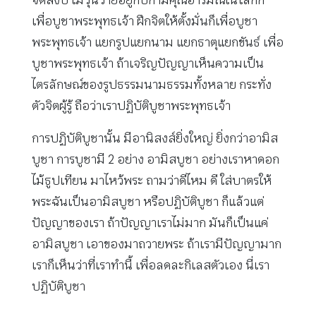
จิตสงบ ไม่วุ่นวายอยู่กับกามคุณอารมณ์ในโลกก็
เพื่อบูชาพระพุทธเจ้า ฝึกจิตให้ตั้งมั่นก็เพื่อบูชา
พระพุทธเจ้า แยกรูปแยกนาม แยกธาตุแยกขันธ์ เพื่อ
บูชาพระพุทธเจ้า ถ้าเจริญปัญญาเห็นความเป็น
ไตรลักษณ์ของรูปธรรมนามธรรมทั้งหลาย กระทั่ง
ตัวจิตผู้รู้ ถือว่าเราปฏิบัติบูชาพระพุทธเจ้า
การปฏิบัติบูชานั้น มีอานิสงส์ยิ่งใหญ่ ยิ่งกว่าอามิส
บูชา การบูชามี 2 อย่าง อามิสบูชา อย่างเราหาดอก
ไม้ธูปเทียน มาไหว้พระ ถามว่าดีไหม ดี ใส่บาตรให้
พระฉันเป็นอามิสบูชา หรือปฏิบัติบูชา ก็แล้วแต่
ปัญญาของเรา ถ้าปัญญาเราไม่มาก มันก็เป็นแค่
อามิสบูชา เอาของมาถวายพระ ถ้าเรามีปัญญามาก
เราก็เห็นว่าที่เราทำนี้ เพื่อลดละกิเลสตัวเอง นี่เรา
ปฏิบัติบูชา