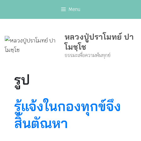
Skip
Menu
to
content
หลวงปู่ปราโมทย์ ปา
โมชฺโช
ธรรมะเพื่อความพ้นทุกข์
รูป
รู้แจ้งในกองทุกข์จึง
สิ้นตัณหา