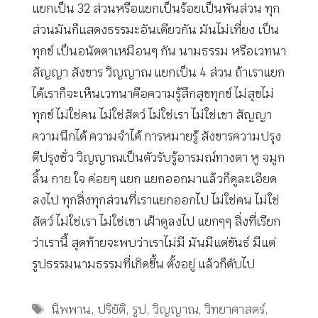
แยกเป็น 32 ส่วนหรือแยกเป็นร้อยเป็นพันส่วน ทุก
ส่วนมันก็แสดงธรรมะอันเดียวกัน มันไม่เที่ยง เป็น
ทุกข์ เป็นอนัตตาเหมือนๆ กัน นามธรรม หรือเวทนา
สัญญา สังขาร วิญญาณ แยกเป็น 4 ส่วน ถ้าเราแยก
ได้เราก็จะเห็นเวทนาคือความรู้สึกสุขทุกข์ ไม่สุขไม่
ทุกข์ ไม่ใช่คน ไม่ใช่สัตว์ ไม่ใช่เรา ไม่ใช่เขา สัญญา
ความนึกได้ ความจำได้ การหมายรู้ สังขารความปรุง
ดีปรุงชั่ว วิญญาณเป็นตัวรับรู้อารมณ์ทางตา หู จมูก
ลิ้น กาย ใจ ค่อยๆ แยก แยกออกมาแล้วก็ดูละเอียด
ลงไป ทุกสิ่งทุกส่วนที่เราแยกออกไป ไม่ใช่คน ไม่ใช่
สัตว์ ไม่ใช่เรา ไม่ใช่เขา เฝ้าดูลงไป แยกๆๆ สิ่งที่เรียก
ว่าเรานี้ สุดท้ายจะพบว่าเราไม่มี มันมีแต่ขันธ์ มีแต่
รูปธรรมนามธรรมที่เกิดขึ้น ตั้งอยู่ แล้วก็ดับไป
Tags
นิพพาน
,
ปริยัติ
,
รูป
,
วิญญาณ
,
วิทยาศาสตร์
,