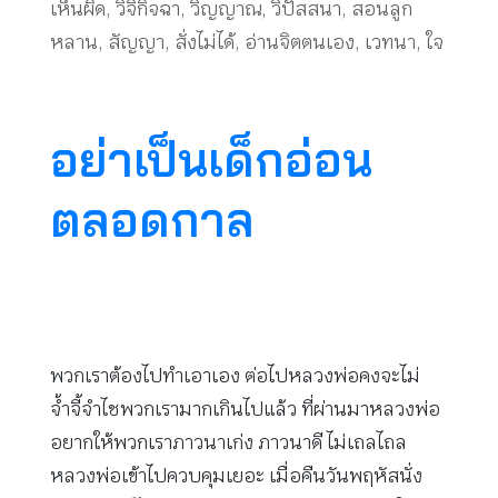
เห็นผิด
,
วิจิกิจฉา
,
วิญญาณ
,
วิปัสสนา
,
สอนลูก
หลาน
,
สัญญา
,
สั่งไม่ได้
,
อ่านจิตตนเอง
,
เวทนา
,
ใจ
อย่าเป็นเด็กอ่อน
ตลอดกาล
พวกเราต้องไปทำเอาเอง ต่อไปหลวงพ่อคงจะไม่
จ้ำจี้จำไชพวกเรามากเกินไปแล้ว ที่ผ่านมาหลวงพ่อ
อยากให้พวกเราภาวนาเก่ง ภาวนาดี ไม่เถลไถล
หลวงพ่อเข้าไปควบคุมเยอะ เมื่อคืนวันพฤหัสนั่ง