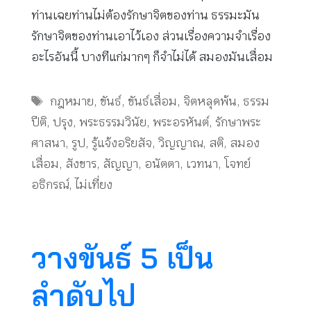
ท่านเฉยท่านไม่ต้องรักษาจิตของท่าน ธรรมะมัน
รักษาจิตของท่านเอาไว้เอง ส่วนเรื่องความจำเรื่อง
อะไรอันนี้ บางทีแก่มากๆ ก็จำไม่ได้ สมองมันเสื่อม
Tags
กฎหมาย
,
ขันธ์
,
ขันธ์เสื่อม
,
จิตหลุดพ้น
,
ธรรม
ปีติ
,
ปรุง
,
พระธรรมวินัย
,
พระอรหันต์
,
รักษาพระ
ศาสนา
,
รูป
,
รู้แจ้งอริยสัจ
,
วิญญาณ
,
สติ
,
สมอง
เสื่อม
,
สังขาร
,
สัญญา
,
อนัตตา
,
เวทนา
,
โจทย์
อธิกรณ์
,
ไม่เที่ยง
วางขันธ์ 5 เป็น
ลำดับไป