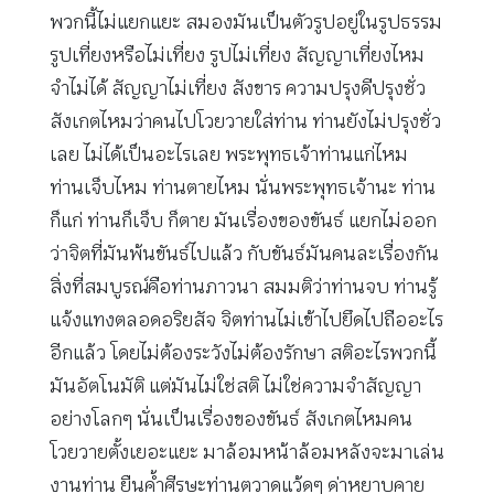
พวกนี้ไม่แยกแยะ สมองมันเป็นตัวรูปอยู่ในรูปธรรม
รูปเที่ยงหรือไม่เที่ยง รูปไม่เที่ยง สัญญาเที่ยงไหม
จำไม่ได้ สัญญาไม่เที่ยง สังขาร ความปรุงดีปรุงชั่ว
สังเกตไหมว่าคนไปโวยวายใส่ท่าน ท่านยังไม่ปรุงชั่ว
เลย ไม่ได้เป็นอะไรเลย พระพุทธเจ้าท่านแก่ไหม
ท่านเจ็บไหม ท่านตายไหม นั่นพระพุทธเจ้านะ ท่าน
ก็แก่ ท่านก็เจ็บ ก็ตาย มันเรื่องของขันธ์ แยกไม่ออก
ว่าจิตที่มันพ้นขันธ์ไปแล้ว กับขันธ์มันคนละเรื่องกัน
สิ่งที่สมบูรณ์คือท่านภาวนา สมมติว่าท่านจบ ท่านรู้
แจ้งแทงตลอดอริยสัจ จิตท่านไม่เข้าไปยึดไปถืออะไร
อีกแล้ว โดยไม่ต้องระวังไม่ต้องรักษา สติอะไรพวกนี้
มันอัตโนมัติ แต่มันไม่ใช่สติ ไม่ใช่ความจำสัญญา
อย่างโลกๆ นั่นเป็นเรื่องของขันธ์ สังเกตไหมคน
โวยวายตั้งเยอะแยะ มาล้อมหน้าล้อมหลังจะมาเล่น
งานท่าน ยืนค้ำศีรษะท่านตวาดแว้ดๆ ด่าหยาบคาย