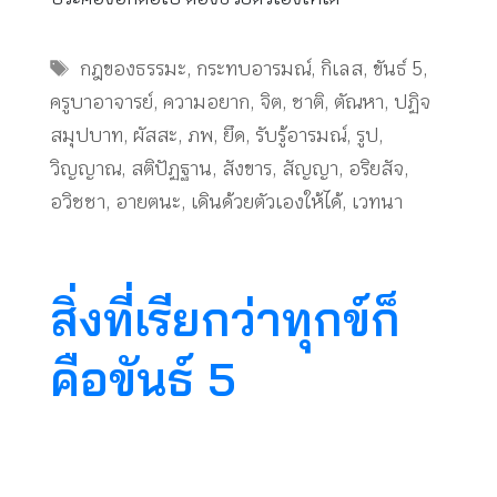
Tags
กฎของธรรมะ
,
กระทบอารมณ์
,
กิเลส
,
ขันธ์ 5
,
ครูบาอาจารย์
,
ความอยาก
,
จิต
,
ชาติ
,
ตัณหา
,
ปฏิจ
สมุปบาท
,
ผัสสะ
,
ภพ
,
ยึด
,
รับรู้อารมณ์
,
รูป
,
วิญญาณ
,
สติปัฏฐาน
,
สังขาร
,
สัญญา
,
อริยสัจ
,
อวิชชา
,
อายตนะ
,
เดินด้วยตัวเองให้ได้
,
เวทนา
สิ่งที่เรียกว่าทุกข์ก็
คือขันธ์ 5