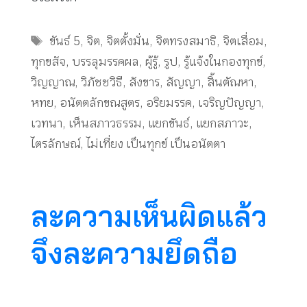
Tags
ขันธ์ 5
,
จิต
,
จิตตั้งมั่น
,
จิตทรงสมาธิ
,
จิตเสื่อม
,
ทุกขสัจ
,
บรรลุมรรคผล
,
ผู้รู้
,
รูป
,
รู้แจ้งในกองทุกข์
,
วิญญาณ
,
วิภัชชวิธี
,
สังขาร
,
สัญญา
,
สิ้นตัณหา
,
หทย
,
อนัตตลักขณสูตร
,
อริยมรรค
,
เจริญปัญญา
,
เวทนา
,
เห็นสภาวธรรม
,
แยกขันธ์
,
แยกสภาวะ
,
ไตรลักษณ์
,
ไม่เที่ยง เป็นทุกข์ เป็นอนัตตา
ละความเห็นผิดแล้ว
จึงละความยึดถือ