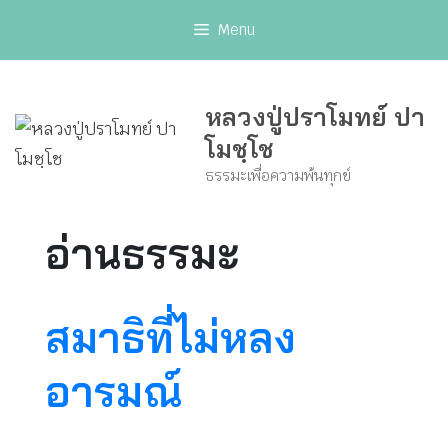
Skip
Menu
to
content
หลวงปู่ปราโมทย์ ปา
โมชฺโช
ธรรมะเพื่อความพ้นทุกข์
อ่านธรรมะ
สมาธิที่ไม่หลง
อารมณ์