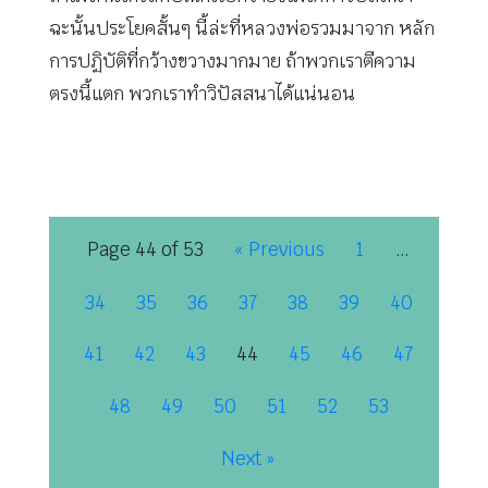
ฉะนั้นประโยคสั้นๆ นี้ล่ะที่หลวงพ่อรวมมาจาก หลัก
การปฏิบัติที่กว้างขวางมากมาย ถ้าพวกเราตีความ
ตรงนี้แตก พวกเราทำวิปัสสนาได้แน่นอน
Page 44 of 53
« Previous
1
…
34
35
36
37
38
39
40
41
42
43
44
45
46
47
48
49
50
51
52
53
Next »