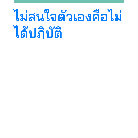
ไม่สนใจตัวเองคือไม่
ได้ปฏิบัติ
คนที่ไม่ปฏิบัติพอมันเกิดสุข เกิดทุกข์ เกิดดี เกิดชั่ว
มันไปสนใจของข้างนอก สนใจรูป เสียง กลิ่น รส
โผฏฐัพพะ สนใจเรื่องราวที่คิดนึกเอา มันไม่สนใจตัว
เอง ไม่สนใจที่จะอ่านตัวเอง อ่านว่าจิตใจตอนนี้เป็น
อย่างไร พอไม่สนใจก็คือไม่ได้ปฏิบัติแล้ว ไม่ได้เรียนรู้
กาย ไม่ได้เรียนรู้ใจ