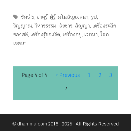
Tags
ขันธ์ 5
,
ธาตุรู้
,
ผู้รู้
,
มโนสัญเจตนา
,
รูป
,
วิญญาณ
,
วิหารธรรม
,
สังขาร
,
สัญญา
,
เครื่องระลึก
ของสติ
,
เครื่องรู้ของจิต
,
เครื่องอยู่
,
เวทนา
,
โลภ
เจตนา
Page 4 of 4
« Previous
1
2
3
4
© dhamma.com 2015- 2026 | All Rights Reserved