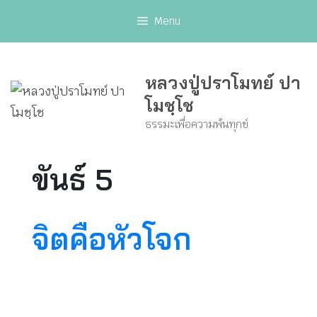
Skip
Menu
to
content
หลวงปู่ปราโมทย์ ปา
โมชฺโช
ธรรมะเพื่อความพ้นทุกข์
ขันธ์ 5
จิตคือหัวโจก