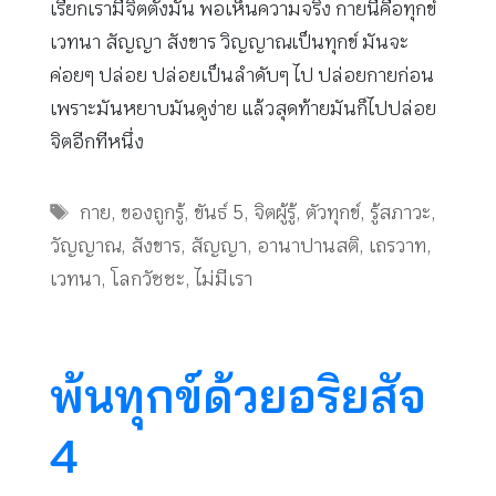
เรียกเรามีจิตตั้งมั่น พอเห็นความจริง กายนี้คือทุกข์
เวทนา สัญญา สังขาร วิญญาณเป็นทุกข์ มันจะ
ค่อยๆ ปล่อย ปล่อยเป็นลำดับๆ ไป ปล่อยกายก่อน
เพราะมันหยาบมันดูง่าย แล้วสุดท้ายมันก็ไปปล่อย
จิตอีกทีหนึ่ง
Tags
กาย
,
ของถูกรู้
,
ขันธ์ 5
,
จิตผู้รู้
,
ตัวทุกข์
,
รู้สภาวะ
,
วัญญาณ
,
สังขาร
,
สัญญา
,
อานาปานสติ
,
เถรวาท
,
เวทนา
,
โลกวัชชะ
,
ไม่มีเรา
พ้นทุกข์ด้วยอริยสัจ
4