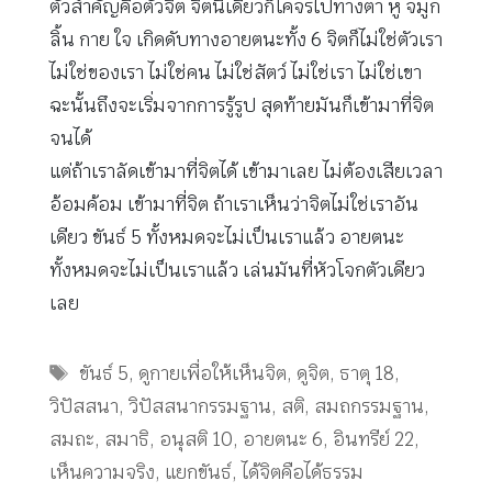
ตัวสำคัญคือตัวจิต จิตนี้เดี๋ยวก็โคจรไปทางตา หู จมูก
ลิ้น กาย ใจ เกิดดับทางอายตนะทั้ง 6 จิตก็ไม่ใช่ตัวเรา
ไม่ใช่ของเรา ไม่ใช่คน ไม่ใช่สัตว์ ไม่ใช่เรา ไม่ใช่เขา
ฉะนั้นถึงจะเริ่มจากการรู้รูป สุดท้ายมันก็เข้ามาที่จิต
จนได้
แต่ถ้าเราลัดเข้ามาที่จิตได้ เข้ามาเลย ไม่ต้องเสียเวลา
อ้อมค้อม เข้ามาที่จิต ถ้าเราเห็นว่าจิตไม่ใช่เราอัน
เดียว ขันธ์ 5 ทั้งหมดจะไม่เป็นเราแล้ว อายตนะ
ทั้งหมดจะไม่เป็นเราแล้ว เล่นมันที่หัวโจกตัวเดียว
เลย
Tags
ขันธ์ 5
,
ดูกายเพื่อให้เห็นจิต
,
ดูจิต
,
ธาตุ 18
,
วิปัสสนา
,
วิปัสสนากรรมฐาน
,
สติ
,
สมถกรรมฐาน
,
สมถะ
,
สมาธิ
,
อนุสติ 10
,
อายตนะ 6
,
อินทรีย์ 22
,
เห็นความจริง
,
แยกขันธ์
,
ได้จิตคือได้ธรรม