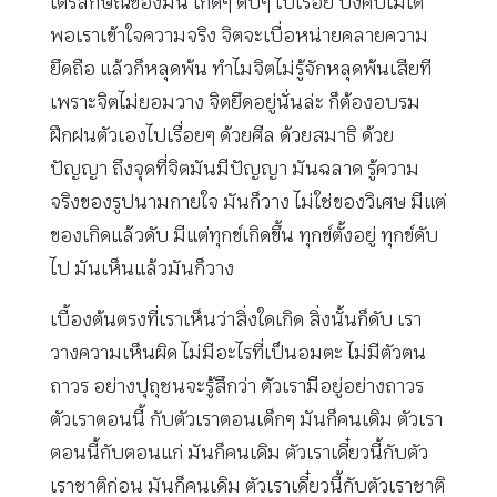
ไตรลักษณ์ของมัน เกิดๆ ดับๆ ไปเรื่อย บังคับไม่ได้
พอเราเข้าใจความจริง จิตจะเบื่อหน่ายคลายความ
ยึดถือ แล้วก็หลุดพ้น ทำไมจิตไม่รู้จักหลุดพ้นเสียที
เพราะจิตไม่ยอมวาง จิตยึดอยู่นั่นล่ะ ก็ต้องอบรม
ฝึกฝนตัวเองไปเรื่อยๆ ด้วยศีล ด้วยสมาธิ ด้วย
ปัญญา ถึงจุดที่จิตมันมีปัญญา มันฉลาด รู้ความ
จริงของรูปนามกายใจ มันก็วาง ไม่ใช่ของวิเศษ มีแต่
ของเกิดแล้วดับ มีแต่ทุกข์เกิดขึ้น ทุกข์ตั้งอยู่ ทุกข์ดับ
ไป มันเห็นแล้วมันก็วาง
เบื้องต้นตรงที่เราเห็นว่าสิ่งใดเกิด สิ่งนั้นก็ดับ เรา
วางความเห็นผิด ไม่มีอะไรที่เป็นอมตะ ไม่มีตัวตน
ถาวร อย่างปุถุชนจะรู้สึกว่า ตัวเรามีอยู่อย่างถาวร
ตัวเราตอนนี้ กับตัวเราตอนเด็กๆ มันก็คนเดิม ตัวเรา
ตอนนี้กับตอนแก่ มันก็คนเดิม ตัวเราเดี๋ยวนี้กับตัว
เราชาติก่อน มันก็คนเดิม ตัวเราเดี๋ยวนี้กับตัวเราชาติ