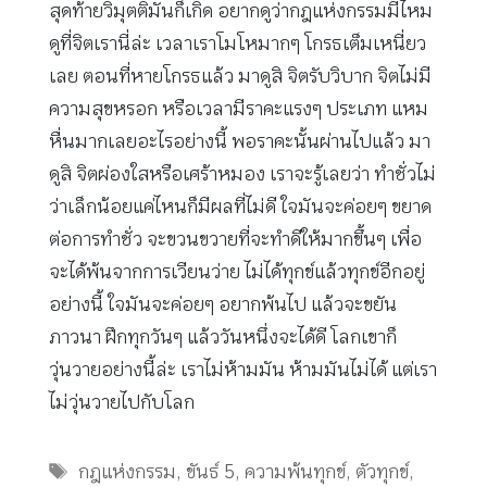
สุดท้ายวิมุตติมันก็เกิด อยากดูว่ากฎแห่งกรรมมีไหม
ดูที่จิตเรานี่ล่ะ เวลาเราโมโหมากๆ โกรธเต็มเหนี่ยว
เลย ตอนที่หายโกรธแล้ว มาดูสิ จิตรับวิบาก จิตไม่มี
ความสุขหรอก หรือเวลามีราคะแรงๆ ประเภท แหม
หื่นมากเลยอะไรอย่างนี้ พอราคะนั้นผ่านไปแล้ว มา
ดูสิ จิตผ่องใสหรือเศร้าหมอง เราจะรู้เลยว่า ทำชั่วไม่
ว่าเล็กน้อยแค่ไหนก็มีผลที่ไม่ดี ใจมันจะค่อยๆ ขยาด
ต่อการทำชั่ว จะขวนขวายที่จะทำดีให้มากขึ้นๆ เพื่อ
จะได้พ้นจากการเวียนว่าย ไม่ได้ทุกข์แล้วทุกข์อีกอยู่
อย่างนี้ ใจมันจะค่อยๆ อยากพ้นไป แล้วจะขยัน
ภาวนา ฝึกทุกวันๆ แล้ววันหนึ่งจะได้ดี โลกเขาก็
วุ่นวายอย่างนี้ล่ะ เราไม่ห้ามมัน ห้ามมันไม่ได้ แต่เรา
ไม่วุ่นวายไปกับโลก
Tags
กฎแห่งกรรม
,
ขันธ์ 5
,
ความพ้นทุกข์
,
ตัวทุกข์
,