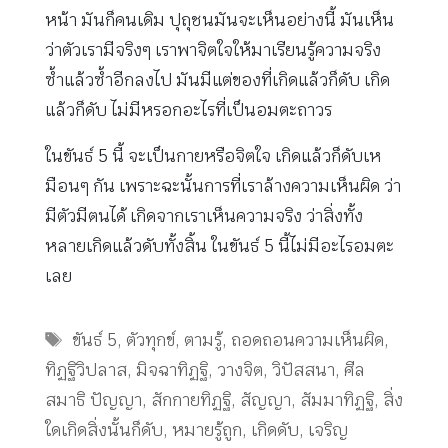
หน้า มันก็คนเดิม ปุถุชนมันจะเห็นอย่างนี้ มันเห็น
ว่าตัวเรามีจริงๆ เราพาจิตใจให้มาเรียนรู้ความจริง
ซ้ำแล้วซ้ำอีกลงไป มันมีแต่ของที่เกิดแล้วก็ดับ เกิด
แล้วก็ดับ ไม่มีหรอกอะไรที่เป็นอมตะถาวร
ในขันธ์ 5 นี้ จะเป็นกายหรือจิตใจ เกิดแล้วก็ดับเห
มือนๆ กัน เพราะฉะนั้นการที่เราล้างความเห็นผิด ว่า
มีตัวมีตนได้ เกิดจากเราเห็นความจริง ว่าสิ่งทั้ง
หลายเกิดแล้วดับทั้งสิ้น ในขันธ์ 5 นี้ไม่มีอะไรอมตะ
เลย
Tags
ขันธ์ 5
,
ตัวทุกข์
,
ตามรู้
,
ถอดถอนความเห็นผิด
,
ทิฏฐิวิปลาส
,
มิจฉาทิฏฐิ
,
วางจิต
,
วิปัสสนา
,
ศีล
สมาธิ ปัญญา
,
สักกายทิฏฐิ
,
สัญญา
,
สัมมาทิฏฐิ
,
สิ่ง
ใดเกิดสิ่งนั้นก็ดับ
,
หมายรู้ถูก
,
เกิดดับ
,
เจริญ