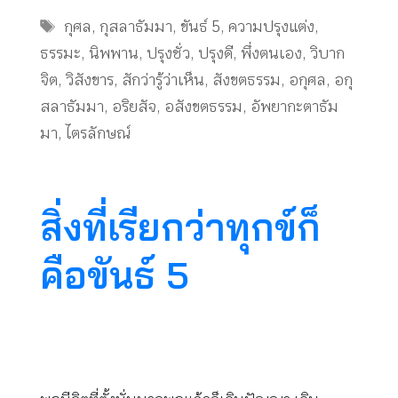
Tags
กุศล
,
กุสลาธัมมา
,
ขันธ์ 5
,
ความปรุงแต่ง
,
ธรรมะ
,
นิพพาน
,
ปรุงชั่ว
,
ปรุงดี
,
พึ่งตนเอง
,
วิบาก
จิต
,
วิสังขาร
,
สักว่ารู้ว่าเห็น
,
สังขตธรรม
,
อกุศล
,
อกุ
สลาธัมมา
,
อริยสัจ
,
อสังขตธรรม
,
อัพยากะตาธัม
มา
,
ไตรลักษณ์
สิ่งที่เรียกว่าทุกข์ก็
คือขันธ์ 5