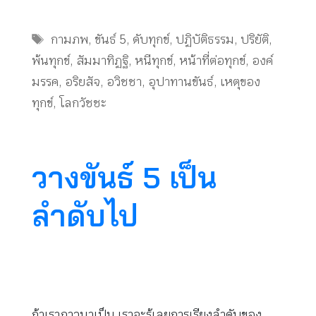
Tags
กามภพ
,
ขันธ์ 5
,
ดับทุกข์
,
ปฏิบัติธรรม
,
ปริยัติ
,
พ้นทุกข์
,
สัมมาทิฏฐิ
,
หนีทุกข์
,
หน้าที่ต่อทุกข์
,
องค์
มรรค
,
อริยสัจ
,
อวิชชา
,
อุปาทานขันธ์
,
เหตุของ
ทุกข์
,
โลกวัชชะ
วางขันธ์ 5 เป็น
ลำดับไป
ถ้าเราภาวนาเป็น เราจะรู้เลยการเรียงลำดับของ