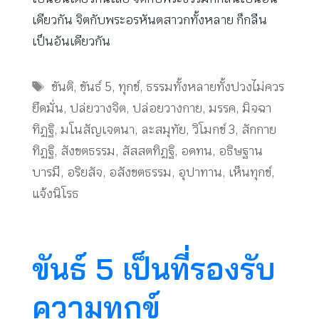
เดียวกัน จิตกับพระอรหันตสาวกทั้งหลาย ก็กลืน
เป็นอันเดียวกัน
Tags
ขันติ
,
ขันธ์ 5
,
ทุกข์
,
ธรรมทั้งหลายทั้งปวงไม่ควร
ยึดมั่น
,
ปล่ยวางจิต
,
ปล่อยวางกาย
,
มรรค
,
มิจฉา
ทิฏฐิ
,
มโนสัญเจตนา
,
ละสมุทัย
,
วิโมกข์ 3
,
สักกาย
ทิฏฐิ
,
สังขตธรรม
,
สัสสตทิฏฐิ
,
อดทน
,
อธิษฐาน
บารมี
,
อริยสัจ
,
อสังขตธรรม
,
อุปาทาน
,
เห็นทุกข์
,
แจ้งนิโรธ
ขันธ์ 5 เป็นที่รองรับ
ความทุกข์