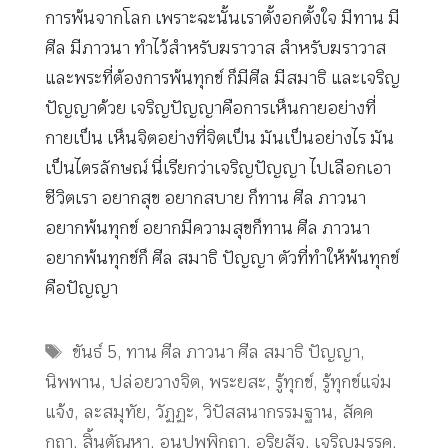
การพ้นจากโลก เพราะฉะนั้นเราตั้งอกตั้งใจ มีทาน มี
ศีล มีภาวนา ทำไว้สำหรับฆราวาส สำหรับฆราวาส
และพระที่ต้องการพ้นทุกข์ ก็มีศีล มีสมาธิ และเจริญ
ปัญญาด้วย เจริญปัญญาคือการเห็นกายอย่างที่
กายเป็น เห็นจิตอย่างที่จิตเป็น มันเป็นอย่างไร มัน
เป็นไตรลักษณ์ นี่เรียกว่าเจริญปัญญา ไปเลือกเอา
ชีวิตเรา อยากสุข อยากสบาย ก็ทาน ศีล ภาวนา
อยากพ้นทุกข์ อยากมีความสุขก็ทาน ศีล ภาวนา
อยากพ้นทุกข์ก็ ศีล สมาธิ ปัญญา ตัวที่ทำให้พ้นทุกข์
คือปัญญา
Tags
ขันธ์ 5
,
ทาน ศีล ภาวนา ศีล สมาธิ ปัญญา
,
นิพพาน
,
ปล่อยวางจิต
,
พระยสะ
,
รู้ทุกข์
,
รู้ทุกข์แจ่ม
แจ้ง
,
ละสมุทัย
,
วัฏฏะ
,
วิปัสสนากรรมฐาน
,
สัคค
กถา
,
สิ้นตัณหา
,
อนุปุพพิกถา
,
อริยสัจ
,
เจริญมรรค
,