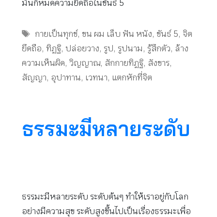
มันก็หมดความยึดถือในขันธ์ 5
Tags
กายเป็นทุกข์
,
ขน ผม เล็บ ฟัน หนัง
,
ขันธ์ 5
,
จิต
ยึดถือ
,
ทิฏฐิ
,
ปล่อยวาง
,
รูป
,
รูปนาม
,
รู้สึกตัว
,
ล้าง
ความเห็นผิด
,
วิญญาณ
,
สักกายทิฏฐิ
,
สังขาร
,
สัญญา
,
อุปาทาน
,
เวทนา
,
แตกหักที่จิต
ธรรมะมีหลายระดับ
ธรรมะมีหลายระดับ ระดับต้นๆ ทำให้เราอยู่กับโลก
อย่างมีความสุข ระดับสูงขึ้นไปเป็นเรื่องธรรมะเพื่อ