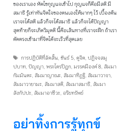
ของเราเอง หัดไขกุญแจเข้าไป กุญแจก็คือมีสติ มี
สมาธิ รู้เท่าทันจิตใจของตนเองให้มากๆ ไว้ เบื้องต้น
เราจะได้สติ แล้วก็จะได้สมาธิ แล้วก็จะได้ปัญญา
สุดท้ายก็จะเกิดวิมุตติ นี้คือเส้นทางที่เราจะฝึก ถ้าเรา
ตัดตรงเข้ามาที่จิตได้จะเร็วที่สุดเลย
Tags
การปฏิบัติที่ลัดสั้น
,
ขันธ์ 5
,
ดูจิต
,
ปฏิจจสมุ
ปบาท
,
ปัญญา
,
พระไตรปิฎก
,
มรรคมีองค์ 8
,
สัมมา
กัมมันตะ
,
สัมมาญาณะ
,
สัมมาทิฏฐิ
,
สัมมาวาจา
,
สัมมาวายามะ
,
สัมมาสติ
,
สัมมาสมาธิ
,
สัมมา
สังกัปปะ
,
สัมมาอาชีวะ
,
อริยทรัพย์
อย่าทิ้งการรู้ทุกข์