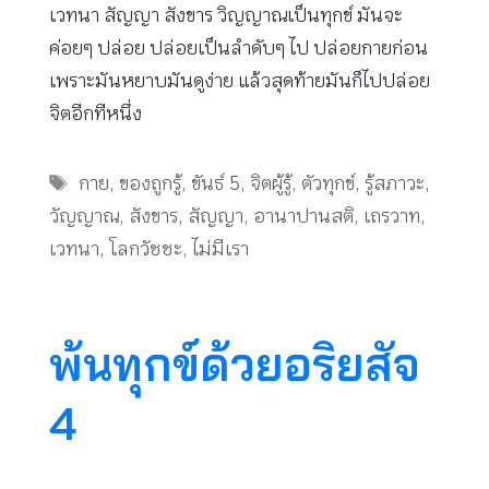
เวทนา สัญญา สังขาร วิญญาณเป็นทุกข์ มันจะ
ค่อยๆ ปล่อย ปล่อยเป็นลำดับๆ ไป ปล่อยกายก่อน
เพราะมันหยาบมันดูง่าย แล้วสุดท้ายมันก็ไปปล่อย
จิตอีกทีหนึ่ง
Tags
กาย
,
ของถูกรู้
,
ขันธ์ 5
,
จิตผู้รู้
,
ตัวทุกข์
,
รู้สภาวะ
,
วัญญาณ
,
สังขาร
,
สัญญา
,
อานาปานสติ
,
เถรวาท
,
เวทนา
,
โลกวัชชะ
,
ไม่มีเรา
พ้นทุกข์ด้วยอริยสัจ
4