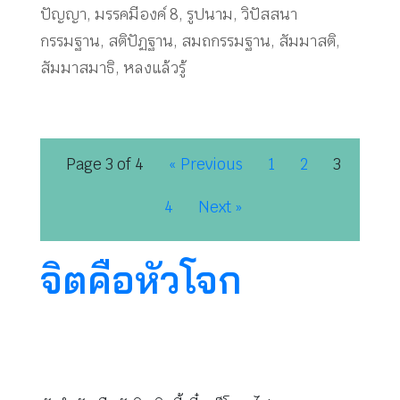
ปัญญา
,
มรรคมีองค์ 8
,
รูปนาม
,
วิปัสสนา
กรรมฐาน
,
สติปัฏฐาน
,
สมถกรรมฐาน
,
สัมมาสติ
,
สัมมาสมาธิ
,
หลงแล้วรู้
Page 3 of 4
« Previous
1
2
3
4
Next »
จิตคือหัวโจก